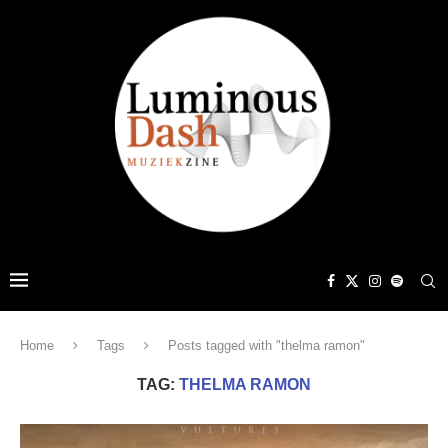
Home
Tags
Posts tagged with "thelma ramon"
TAG:
THELMA RAMON