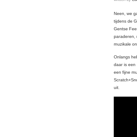
Neen, we gaa
tijdens de G
Gentse Fees
paraderen, 
muzikale on
Onlangs heb
daar is een
een fijne mu
Scratch+Snu
uit.