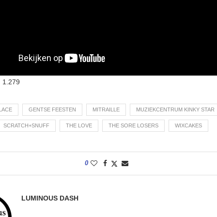
:
1.279
LACE
GENTSE FEESTEN
MITRAILLE
MUZIEKCENTRUM KINKY STAR
SCRATCH+SNUFF
THE LOVE
THE SORE LOSERS
WIXCAKES
0
LUMINOUS DASH