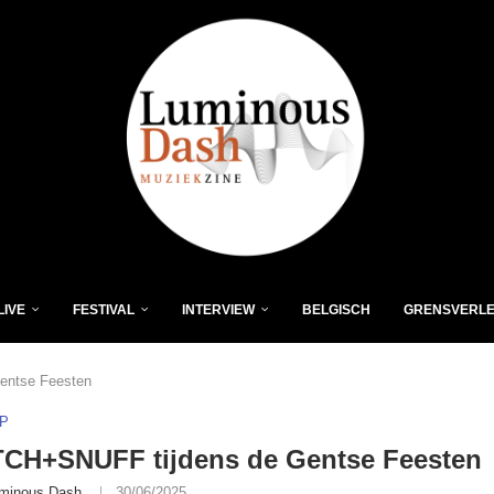
LIVE
FESTIVAL
INTERVIEW
BELGISCH
GRENSVERL
entse Feesten
P
CH+SNUFF tijdens de Gentse Feesten
minous Dash
30/06/2025