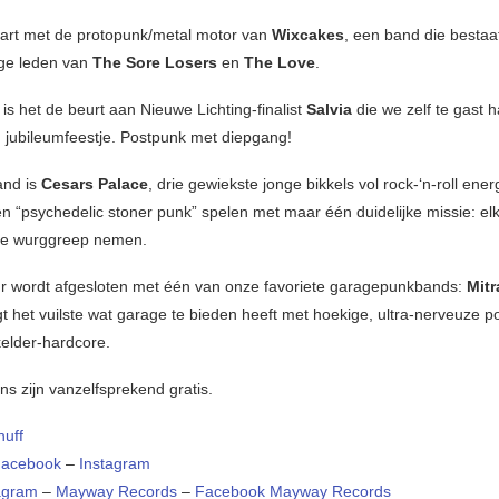
art met de protopunk/metal motor van
Wixcakes
, een band die bestaa
ige leden van
The Sore Losers
en
The Love
.
is het de beurt aan Nieuwe Lichting-finalist
Salvia
die we zelf te gast 
ig jubileumfeestje. Postpunk met diepgang!
and is
Cesars Palace
, drie gewiekste jonge bikkels vol rock-‘n-roll ener
n “psychedelic stoner punk” spelen met maar één duidelijke missie: elk
le wurggreep nemen.
 wordt afgesloten met één van onze favoriete garagepunkbands:
Mitr
gt het vuilste wat garage te bieden heeft met hoekige, ultra-nerveuze 
elder-hardcore.
ns zijn vanzelfsprekend gratis.
nuff
acebook
–
Instagram
agram
–
Mayway Records
–
Facebook Mayway Records