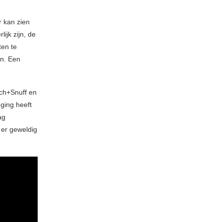
r kan zien
ijk zijn, de
ten te
en. Een
ch+Snuff en
ging heeft
ag
 er geweldig