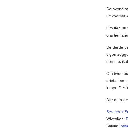
De avond st
uit voormal
Om tien uur 
ons tienjar
De derde b
eigen zegge
een muzika
Om twee uur
drietal men
lompe DIY-k
Alle optrede
Scratch + S
Wixcakes:
F
Salvia:
Inst