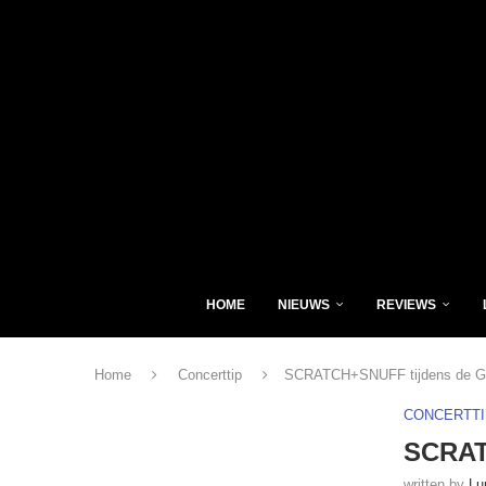
HOME
NIEUWS
REVIEWS
Home
Concerttip
SCRATCH+SNUFF tijdens de G
CONCERTTI
SCRAT
written by
Lu