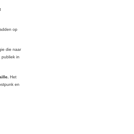
t
hadden op
gie die naar
 publiek in
aille.
Het
postpunk en