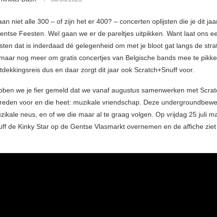
n niet alle 300 – of zijn het er 400? – concerten oplijsten die je dit jaa
entse Feesten. Wel gaan we er de pareltjes uitpikken. Want laat ons eerl
ten dat is inderdaad dé gelegenheid om met je bloot gat langs de stra
maar nog meer om gratis concertjes van Belgische bands mee te pikk
tdekkingsreis dus en daar zorgt dit jaar ook Scratch+Snuff voor.
ben we je fier gemeld dat we vanaf augustus samenwerken met Scrat
 reden voor en die heet: muzikale vriendschap. Deze undergroundbewe
zikale neus, en of we die maar al te graag volgen. Op vrijdag 25 juli m
ff de Kinky Star op de Gentse Vlasmarkt overnemen en de affiche ziet