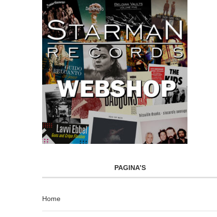
PAGINA’S
Home