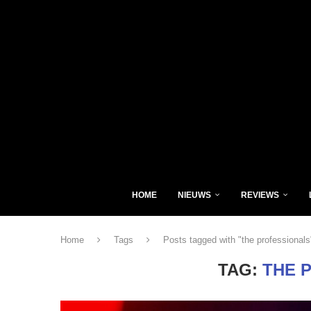
HOME
NIEUWS
REVIEWS
Home
Tags
Posts tagged with "the professionals
TAG:
THE 