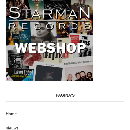
PAGINA’S
Home
nieuws