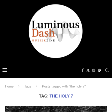
Home
Tags
Posts tagged with "the holy 7"
TAG:
THE HOLY 7