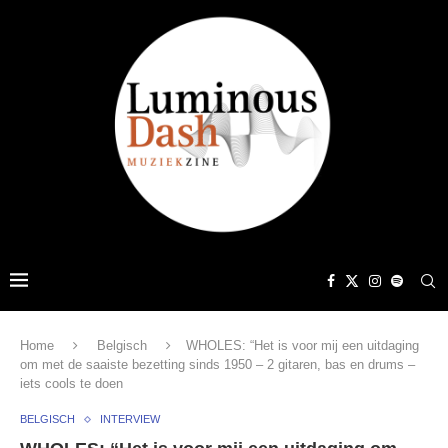
Home
Belgisch
WHOLES: “Het is voor mij een uitdaging
om met de saaiste bezetting sinds 1950 – 2 gitaren, bas en drums –
iets cools te doen
BELGISCH
INTERVIEW