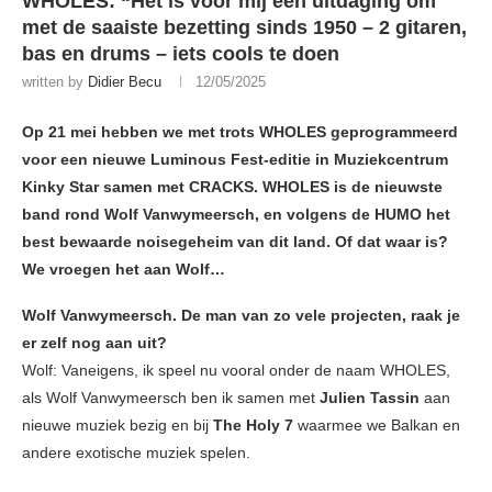
WHOLES: “Het is voor mij een uitdaging om
met de saaiste bezetting sinds 1950 – 2 gitaren,
bas en drums – iets cools te doen
written by
Didier Becu
12/05/2025
Op 21
mei hebben we met trots WHOLES geprogrammeerd
voor een nieuwe Luminous Fest-editie in Muziekcentrum
Kinky Star samen met CRACKS. WHOLES is de nieuwste
band rond Wolf Vanwymeersch, en volgens de HUMO het
best bewaarde noisegeheim van dit land. Of dat waar is?
We vroegen het aan Wolf…
Wolf Vanwymeersch. De man van zo vele projecten, raak je
er zelf nog aan uit?
Wolf: Vaneigens, ik speel nu vooral onder de naam WHOLES,
als Wolf Vanwymeersch ben ik samen met
Julien Tassin
aan
nieuwe muziek bezig en bij
The Holy 7
waarmee we Balkan en
andere exotische muziek spelen.