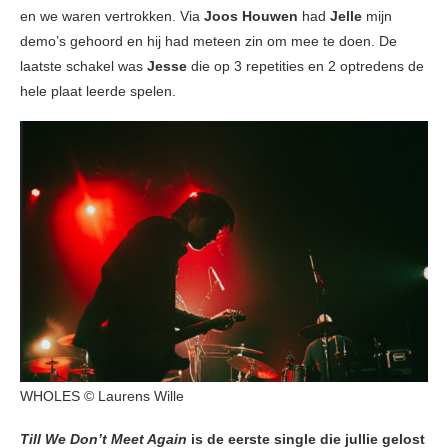
en we waren vertrokken. Via
Joos Houwen
had
Jelle
mijn
demo’s gehoord en hij had meteen zin om mee te doen. De
laatste schakel was
Jesse
die op 3 repetities en 2 optredens de
hele plaat leerde spelen.
WHOLES © Laurens Wille
Till We Don’t Meet Again
is de eerste single die jullie gelost