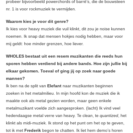
probeer bijvoorbeeld powerchords of barré’s, die de bouwsteen
nr. 1 is voor rockmuziek te vermijden.
Waarom kies je voor dit genre?
Ik kies voor heavy muziek die vuil klinkt, dit zou je noise kunnen
noemen. Ik snap dat mensen hokjes nodig hebben, maar voor
mij geldt: hoe minder grenzen, hoe liever.
WHOLES bestaat uit een resem muzikanten die reeds hun
sporen hebben verdiend bij andere bands. Hoe zijn jullie bij
elkaar gekomen. Toeval of ging jij op zoek naar goede
mannen?
Ik ben na de split van
Elefant
naar muzikanten beginnen
zoeken in het metalmilieu. In mijn hoofd kon de muziek die ik
maakte ook als metal gezien worden, maar geen enkele
metalmuzikant voelde zich aangesproken. (lacht) Ik vind veel
hedendaagse metal verre van heavy. Te clean, te
quantized
, het
klinkt als midi-muziek. Ik stond op het punt om het op te geven,
tot ik met
Frederik
begon te chatten. Ik liet hem demo’s horen