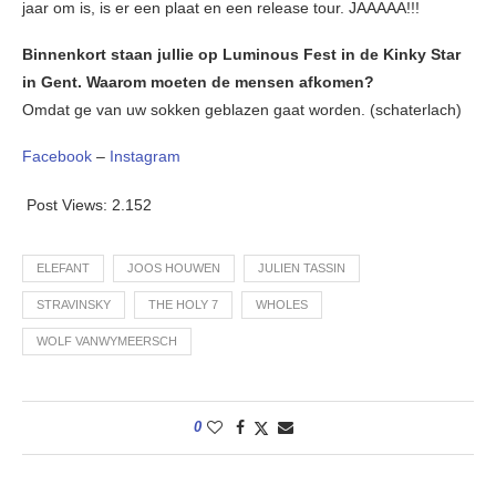
jaar om is, is er een plaat en een release tour. JAAAAA!!!
Binnenkort staan jullie op Luminous Fest in de Kinky Star
in Gent. Waarom moeten de mensen afkomen?
Omdat ge van uw sokken geblazen gaat worden. (schaterlach)
Facebook
–
Instagram
Post Views:
2.152
ELEFANT
JOOS HOUWEN
JULIEN TASSIN
STRAVINSKY
THE HOLY 7
WHOLES
WOLF VANWYMEERSCH
0