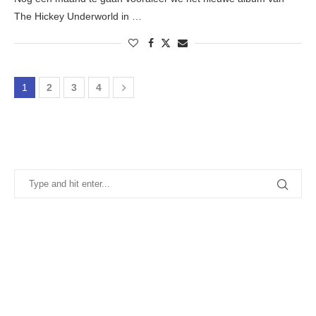
The Hickey Underworld in …
1
2
3
4