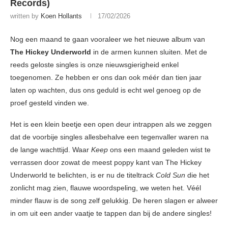
Records)
written by
Koen Hollants
17/02/2026
Nog een maand te gaan vooraleer we het nieuwe album van
The Hickey Underworld
in de armen kunnen sluiten. Met de
reeds geloste singles is onze nieuwsgierigheid enkel
toegenomen. Ze hebben er ons dan ook méér dan tien jaar
laten op wachten, dus ons geduld is echt wel genoeg op de
proef gesteld vinden we.
Het is een klein beetje een open deur intrappen als we zeggen
dat de voorbije singles allesbehalve een tegenvaller waren na
de lange wachttijd. Waar
Keep
ons een maand geleden wist te
verrassen door zowat de meest poppy kant van The Hickey
Underworld te belichten, is er nu de titeltrack
Cold Sun
die het
zonlicht mag zien, flauwe woordspeling, we weten het. Véél
minder flauw is de song zelf gelukkig. De heren slagen er alweer
in om uit een ander vaatje te tappen dan bij de andere singles!