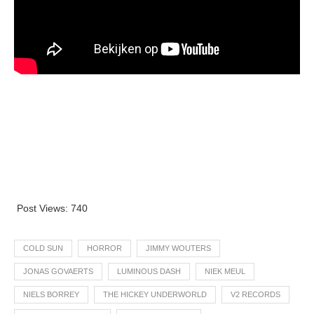
Post Views:
740
COLD SUN
HORROR
JIMMY WOUTERS
JONAS GOVAERTS
LUMINOUS DASH
NIEK MEUL
NIELS BORREY
THE HICKEY UNDERWORLD
V2 RECORDS