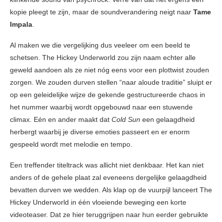
kopie pleegt te zijn, maar de soundverandering neigt naar
Tame
Impala
.
Al maken we die vergelijking dus veeleer om een beeld te
schetsen. The Hickey Underworld zou zijn naam echter alle
geweld aandoen als ze niet nóg eens voor een plottwist zouden
zorgen. We zouden durven stellen “naar aloude traditie” sluipt er
op een geleidelijke wijze de gekende gestructureerde chaos in
het nummer waarbij wordt opgebouwd naar een stuwende
climax. Eén en ander maakt dat
Cold Sun
een gelaagdheid
herbergt waarbij je diverse emoties passeert en er enorm
gespeeld wordt met melodie en tempo.
Een treffender titeltrack was allicht niet denkbaar. Het kan niet
anders of de gehele plaat zal eveneens dergelijke gelaagdheid
bevatten durven we wedden. Als klap op de vuurpijl lanceert The
Hickey Underworld in één vloeiende beweging een korte
videoteaser. Dat ze hier teruggrijpen naar hun eerder gebruikte