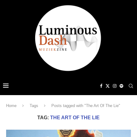
Home
Tags
Posts tagged with "The Art Of The Lie"
TAG:
THE ART OF THE LIE