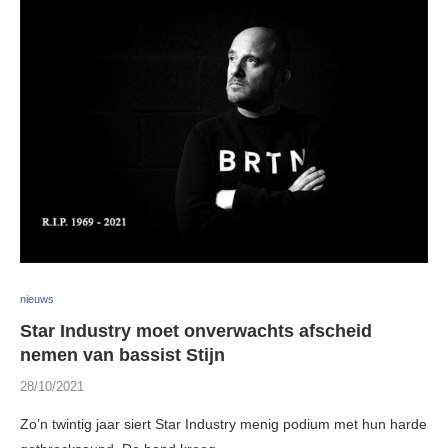
nieuws
Star Industry moet onverwachts afscheid
nemen van bassist Stijn
28/10/2021
Zo’n twintig jaar siert Star Industry menig podium met hun harde