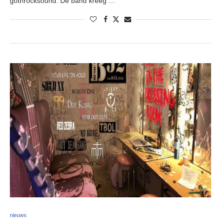
gothrocksound. De band kreeg …
nieuws