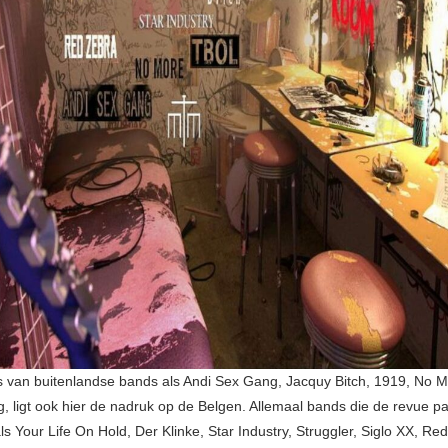
s van buitenlandse bands als Andi Sex Gang, Jacquy Bitch, 1919, No 
, ligt ook hier de nadruk op de Belgen. Allemaal bands die de revue p
ls Your Life On Hold, Der Klinke, Star Industry, Struggler, Siglo XX, R