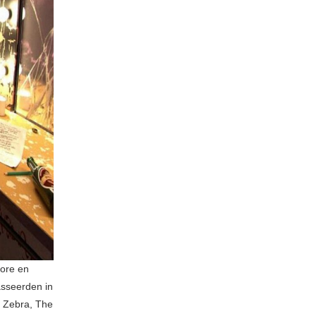
More en
asseerden in
ed Zebra, The