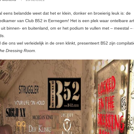
al eens belandde weet dat het er klein, donker en broeierig leuk is: de
eedkamer van Club B52 in Eernegem! Het is een plek waar ontelbare art
uit binnen- en buitenland, om er het podium te vullen met – meestal –
ds.
l die ons wel verleidelijk in de oren klinkt, presenteert B52 zijn compila
The Dressing Room.