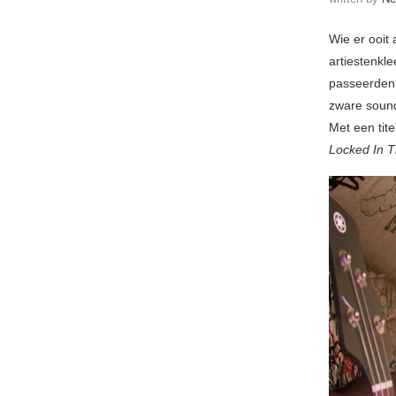
Wie er ooit 
artiestenkl
passeerden 
zware soun
Met een tite
Locked In 