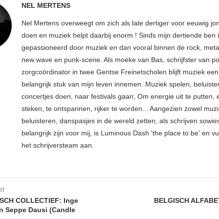
NEL MERTENS
Nel Mertens overweegt om zich als late dertiger voor eeuwig jo
doen en muziek helpt daarbij enorm ! Sinds mijn dertiende ben 
gepassioneerd door muziek en dan vooral binnen de rock, metal
new wave en punk-scene. Als moeke van Bas, schrijfster van p
zorgcoördinator in twee Gentse Freinetscholen blijft muziek een
belangrijk stuk van mijn leven innemen. Muziek spelen, beluiste
concertjes doen, naar festivals gaan; Om energie uit te putten, e
steken, te ontspannen, rijker te worden... Aangezien zowel muz
beluisteren, danspasjes in de wereld zetten, als schrijven sowie
belangrijk zijn voor mij, is Luminous Dash 'the place to be' en vu
het schrijversteam aan.
st
SCH COLLECTIEF: Inge
BELGISCH ALFABE
n Seppe Dausi (Candle