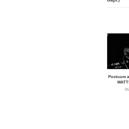
Postuum 
WATT
06