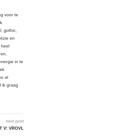
ng voor te
ik
, gothic,
oëzie en
 heel
ren,
nergie in te
iek
so al
l ik graag
next post
T V: VROVL