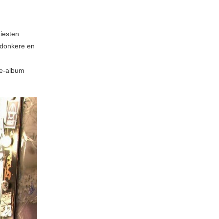
iesten
 donkere en
tie-album