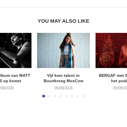
YOU MAY ALSO LIKE
album van MATT
Vijf keer talent in
BERGAF met 
S op komst
Buurtkroeg MosCow
het pod
/08/2026
05/08/2026
05/08/2