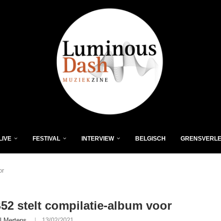
LIVE
FESTIVAL
INTERVIEW
BELGISCH
GRENSVERL
or
52 stelt compilatie-album voor
l Mertens
13/02/2021