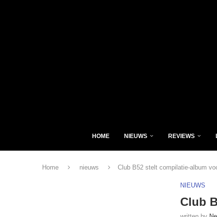
HOME
NIEUWS
REVIEWS
Home
nieuws
Club B52 stelt compilatie-album vo
NIEUWS
Club B
written by
Ne