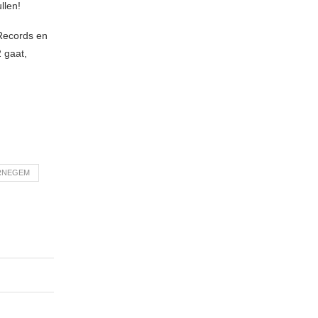
llen!
 Records en
 gaat,
RNEGEM