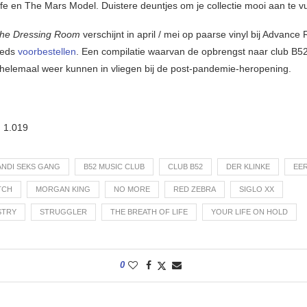
ife en The Mars Model. Duistere deuntjes om je collectie mooi aan te vu
The Dressing Room
verschijnt in april / mei op paarse vinyl bij Advance
eeds
voorbestellen
. Een compilatie waarvan de opbrengst naar club B52
 helemaal weer kunnen in vliegen bij de post-pandemie-heropening.
:
1.019
ANDI SEKS GANG
B52 MUSIC CLUB
CLUB B52
DER KLINKE
EE
TCH
MORGAN KING
NO MORE
RED ZEBRA
SIGLO XX
STRY
STRUGGLER
THE BREATH OF LIFE
YOUR LIFE ON HOLD
0