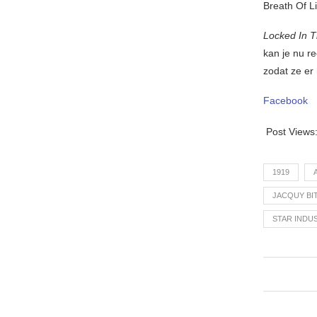
Breath Of L
Locked In 
kan je nu r
zodat ze er
Facebook
Post Views
1919
JACQUY BI
STAR INDU