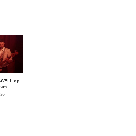
SWELL op
LIGHTSPEED speelt met
Uitheems Geduister
ium
THE SHEILA DIVINE in De...
02/08/2026
026
04/08/2026