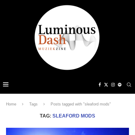
Home
Tags
Posts tagged with "sleaford mods"
TAG:
SLEAFORD MODS