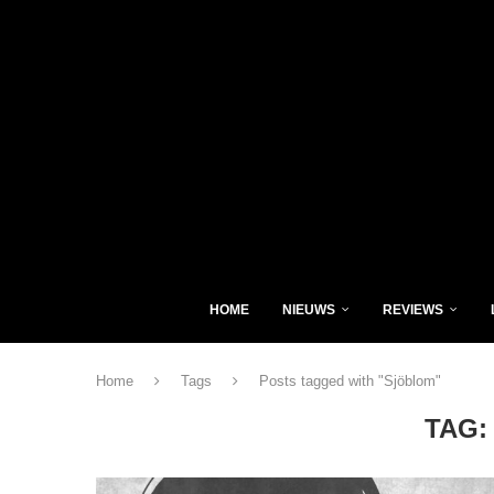
HOME
NIEUWS
REVIEWS
Home
Tags
Posts tagged with "Sjöblom"
TAG