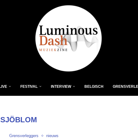
LIVE
FESTIVAL
INTERVIEW
BELGISCH
GRENSVERL
:
SJÖBLOM
Grensverleggers
nieuws