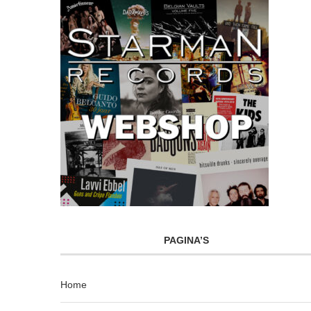
PAGINA’S
Home