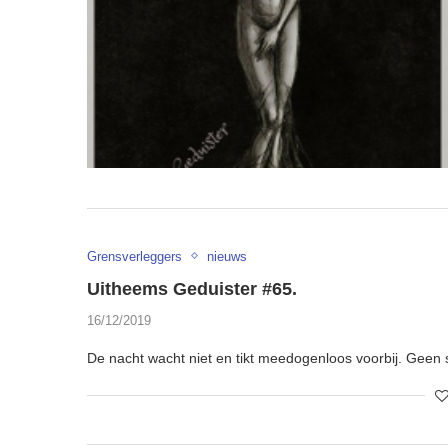
Grensverleggers
nieuws
Uitheems Geduister #65.
16/12/2019
De nacht wacht niet en tikt meedogenloos voorbij. Geen