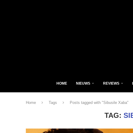
HOME
NIEUWS
REVIEWS
Home
Tags
Posts tagged with "Sibusile Xaba"
TAG:
SI