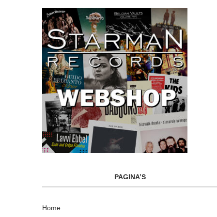
PAGINA’S
Home