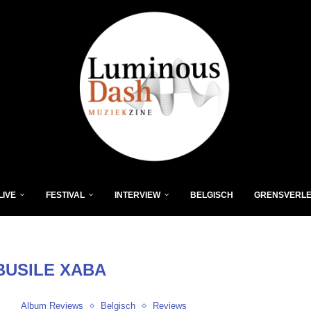
LIVE
FESTIVAL
INTERVIEW
BELGISCH
GRENSVERL
BUSILE XABA
Album Reviews
Belgisch
Reviews