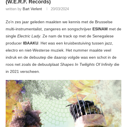
(W.E.R.F. Records)
written by
Bart Verlent
20/03/2024
Zo’n zes jaar geleden maakten we kennis met de Brusselse
multi-instrumentalist, zangeres en songschrijver
ESINAM
met de
single
Electric Lady
. Ze nam de track op met de Senegalese
producer
IBAAKU
. Het was een kruisbestuiving tussen jazz,
electro en niet-Westerse muziek. Het nummer maakte veel
indruk en de debuutep die daarop volgde was een schot in de
roos net zoals de debuutplaat
Shapes In Twilights Of Infinity
die
in 2021 verscheen.