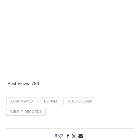
Post Views:
798
AFRICA WOLA
ESINAM
SIBUSILE XABA
W.E.R.F. RECORDS
0