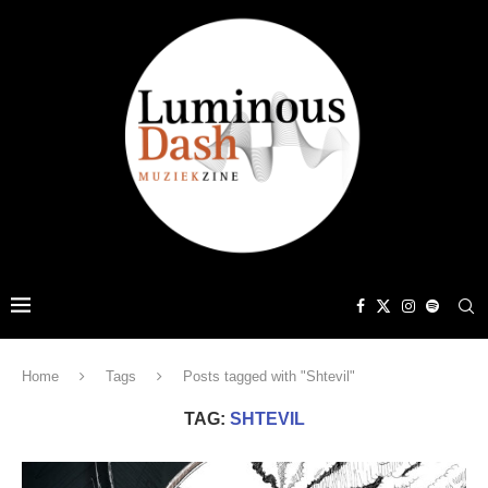
Home
Tags
Posts tagged with "Shtevil"
TAG:
SHTEVIL