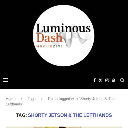
Home
Tags
Posts tagged with "Shorty Jetson & The
Lefthands"
TAG:
SHORTY JETSON & THE LEFTHANDS