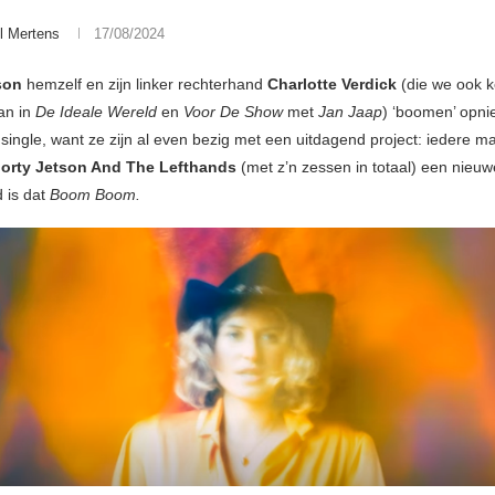
l Mertens
17/08/2024
son
hemzelf en zijn linker rechterhand
Charlotte Verdick
(die we ook k
van in
De Ideale Wereld
en
Voor De Show
met
Jan Jaap
) ‘boomen’ opn
single, want ze zijn al even bezig met een uitdagend project: iedere 
orty Jetson And The Lefthands
(met z’n zessen in totaal) een nieuw
 is dat
Boom Boom.