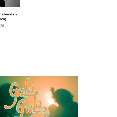
nefeesten
MONOKO – Thinkin’ Bout
JYL- Reckless L
026)
You (Always)
07/08/2026
026
07/08/2026