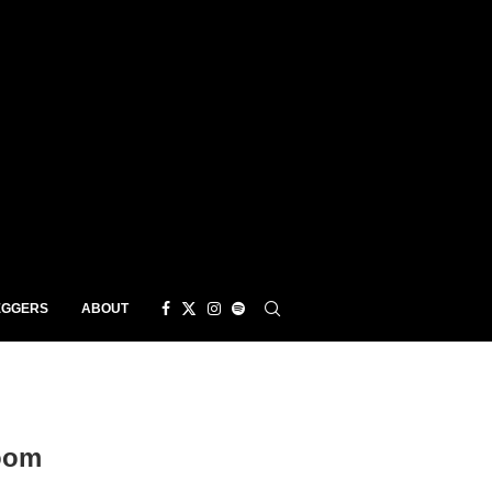
EGGERS
ABOUT
oom