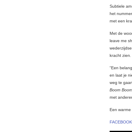
Subtiele am
het nummer, 
met een krac
Met de woor
leave me s
wederzijdse
kracht zien.
“Een belangr
en laat je 
weg te gaan
Boom Boo
met anderen
Een warme s
FACEBOOK