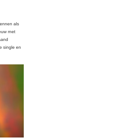
ennen als
ieuw met
maand
e single en