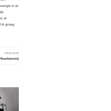
nergie in te
iek
so al
l ik graag
next post
Heartworm)