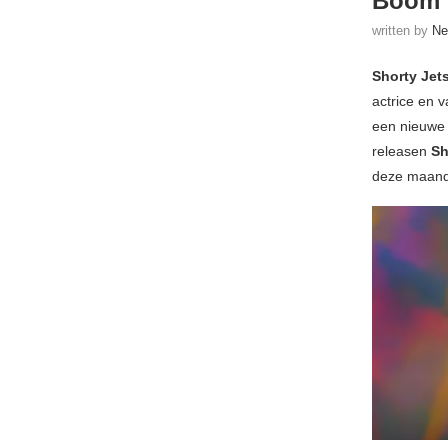
Boom
written by
Ne
Shorty Jet
actrice en 
een nieuwe 
releasen
Sh
deze maand