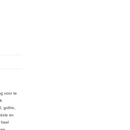
ng voor te
ik
, gothic,
oëzie en
 heel
ren,