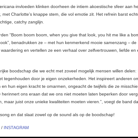
ericana-invloeden klinken doorheen de intiem akoestische sfeer aan he
met Charlotte’s knappe stem, die vol emotie zit. Het refrein barst ech
htige, catchy zanglijn.
den “Boom boom boom, when you give that look, you hit me like a bo
hook”, benadrukken ze – met hun kenmerkend mooie samenzang – de 
 waardering en vertellen ze een verhaal over zelfvertrouwen, liefde en 
ijke boodschap die we echt met zoveel mogelijk mensen willen delen: bl
niet tegenhouden door je eigen onzekerheden. Het inspireert anderen o
 en hun eigen kracht te omarmen, ongeacht de twijfels die ze misschi
m
herinnert ons eraan dat we ons niet moeten laten beperken door verge
, maar juist onze unieke kwaliteiten moeten vieren.”, voegt de band d
ong en dat slaat zowel op de sound als op de boodschap!
/
INSTAGRAM