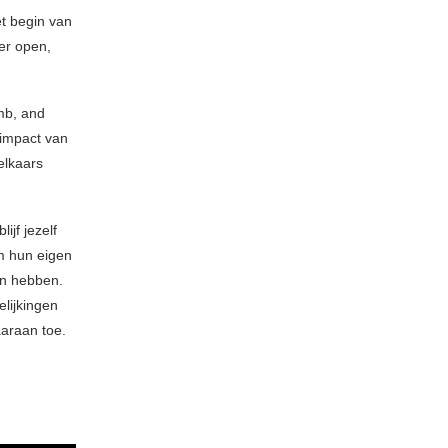
t begin van
ter open,
mb, and
impact van
elkaars
ijf jezelf
m hun eigen
en hebben.
lijkingen
aaraan toe.