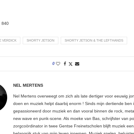
:
840
 VERDICK
SHORTY JETSON
SHORTY JETSON & THE LEFTHANDS
0
NEL MERTENS
Nel Mertens overweegt om zich als late dertiger voor eeuwig jo
doen en muziek helpt daarbij enorm ! Sinds mijn dertiende ben 
gepassioneerd door muziek en dan vooral binnen de rock, metal
new wave en punk-scene. Als moeke van Bas, schrijfster van p
zorgcoördinator in twee Gentse Freinetscholen blijft muziek een
belangrijk stuk van mijn leven innemen. Muziek spelen, beluiste