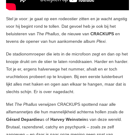
Stel je voor: je gaat op een rodeostier zitten en je wacht angstig
voor hij begint rond te tollen. Dat gevoel heb je ook bij het
beluisteren van
The Phallus
, de nieuwe van
CRACKUPS
en
tevens de opener van hun aankomende album
Plexi
.
De stadionomroeper die iets in de microfoon zegt en dan op het
knopje drukt om de stier te laten ronddraaien. Harder en harder.
Tot je er, ergens halverwege het nummer, afvalt en er toch
vruchteloos probeert op te kruipen. Bij een eerste luisterbeurt
lijkt alles met haken en ogen aan elkaar te hangen, maar dat is
slechts schijn. Er is over nagedacht.
Met
The Phallus
verwijzen CRACKUPS spottend naar alle
alfamannetjes die hun mannelijkheid achterna hollen zoals de
Gérard Depardieu
s of
Harvey Weinstein
s van deze wereld.
Brutaal, razendsnel, catchy en psychpunk – zoals ze zelf
aangeven – en daar is naar onze mening geen spat van