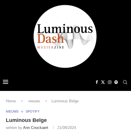
Home
nieuws
Luminous Belge
NIEUWS
SPOTIFY
Luminous Belge
written by
Ann Cnockaert
21/08/2024