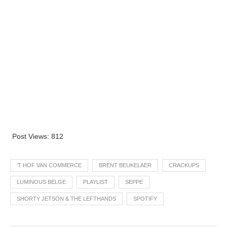
Post Views:
812
’T HOF VAN COMMERCE
BRENT BEUKELAER
CRACKUPS
LUMINOUS BELGE
PLAYLIST
SEPPE
SHORTY JETSON & THE LEFTHANDS
SPOTIFY