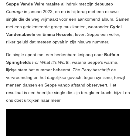
Seppe
Vande Veire
maakte al indruk met zijn debuutep
Courage
in januari 2023, en nu is hij terug met een nieuwe
single die de weg vrijmaakt voor een aankomend album. Samen
met een getalenteerde groep muzikanten, waaronder
Cyriel
Vandenabeele
en
Emma Hessels
, levert Seppe een voller,
rijker geluid dat meteen opvalt in zijn nieuwe nummer.
De single opent met een herkenbare knipoog naar
Buffalo
Springfield
s
For What It’s Worth
, waarna Seppe’s warme,
lijzige stem het nummer beheerst.
The Party
beschrijft de
vervreemding en het dagelijkse gevecht tegen cynisme, terwijl
mensen dansen en Seppe vanop afstand observeert. Het
resultaat is een heerlijke single die zijn terugkeer kracht bijzet en
ons doet uitkijken naar meer.