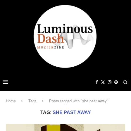
Home
Tags
Posts tagged with "she past away"
TAG:
SHE PAST AWAY