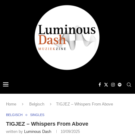
Home
Belgisch
TIGJEZ – Whispers From Above
BELGISCH
SINGLES
TIGJEZ – Whispers From Above
written by
Luminous Dash
10/09/2025