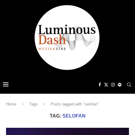
Home
Tags
Posts tagged with "selofan"
TAG:
SELOFAN