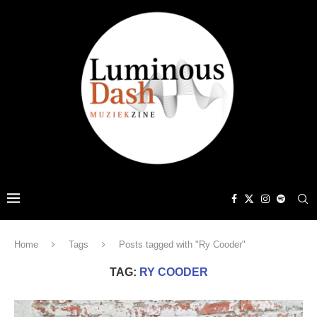
Home
Tags
Posts tagged with "Ry Cooder"
TAG:
RY COODER