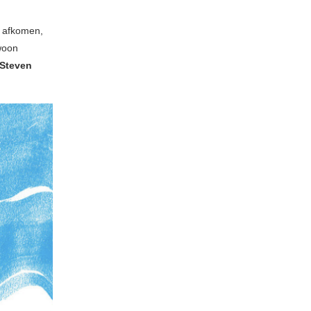
n afkomen,
woon
Steven