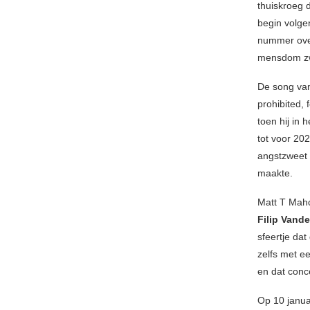
thuiskroeg 
begin volgen
nummer over
mensdom zw
De song van
prohibited,
toen hij in
tot voor 202
angstzweet 
maakte.
Matt T Mah
Filip Vande
sfeertje da
zelfs met e
en dat conc
Op 10 janua