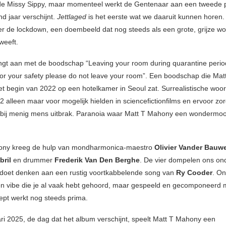
de Missy Sippy, maar momenteel werkt de Gentenaar aan een tweede p
d jaar verschijnt.
Jettlaged
is het eerste wat we daaruit kunnen horen.
 de lockdown, een doembeeld dat nog steeds als een grote, grijze wol
eeft.
gt aan met de boodschap “Leaving your room during quarantine period i
 for your safety please do not leave your room”. Een boodschap die Mat
 het begin van 2022 op een hotelkamer in Seoul zat. Surrealistische woo
2 alleen maar voor mogelijk hielden in sciencefictionfilms en ervoor zo
bij menig mens uitbrak. Paranoia waar Matt T Mahony een wondermoo
ony kreeg de hulp van mondharmonica-maestro
Olivier Vander Bauw
bril
en drummer
Frederik Van Den Berghe
. De vier dompelen ons on
t doet denken aan een rustig voortkabbelende song van
Ry Cooder
. On
en vibe die je al vaak hebt gehoord, maar gespeeld en gecomponeerd 
ept werkt nog steeds prima.
ri 2025, de dag dat het album verschijnt, speelt Matt T Mahony een