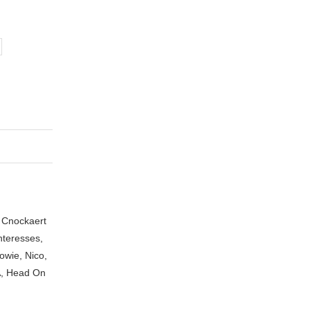
n Cnockaert
nteresses,
owie, Nico,
A, Head On