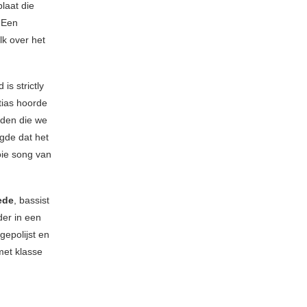
laat die
 Een
k over het
s strictly
tias hoorde
rden die we
rgde dat het
ie song van
ede
, bassist
der in een
gepolijst en
met klasse