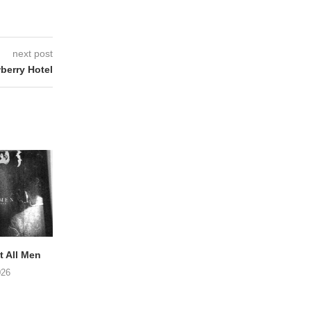
next post
erry Hotel
 All Men
NOAH TATE – Boy Gum
Vijf keer talent i
Buurtkroeg Mos
026
06/08/2026
05/08/2026