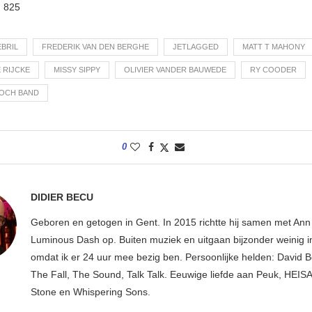
:
825
EBRIL
FREDERIK VAN DEN BERGHE
JETLAGGED
MATT T MAHONY
 RIJCKE
MISSY SIPPY
OLIVIER VANDER BAUWEDE
RY COODER
OCH BAND
0
DIDIER BECU
Geboren en getogen in Gent. In 2015 richtte hij samen met An
Luminous Dash op. Buiten muziek en uitgaan bijzonder weinig i
omdat ik er 24 uur mee bezig ben. Persoonlijke helden: David B
The Fall, The Sound, Talk Talk. Eeuwige liefde aan Peuk, HEIS
Stone en Whispering Sons.