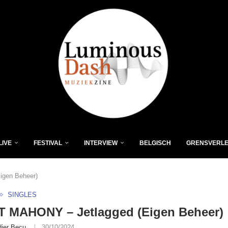
LIVE
FESTIVAL
INTERVIEW
BELGISCH
GRENSVERL
igen Beheer)
SINGLES
T MAHONY – Jetlagged (Eigen Beheer)
dier Becu
30/10/2024