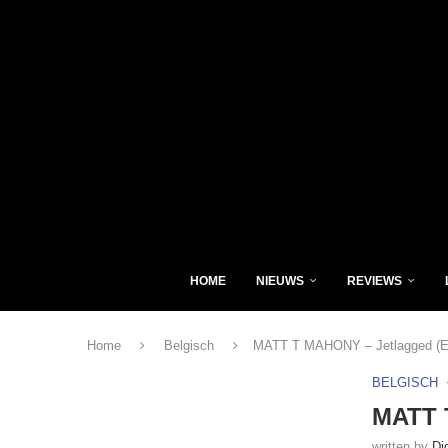
HOME
NIEUWS
REVIEWS
Home
Belgisch
MATT T MAHONY – Jetlagged (E
BELGISCH
MATT 
written by
Di