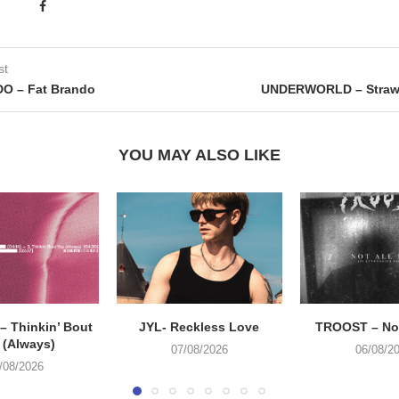
st
O – Fat Brando
UNDERWORLD – Strawb
YOU MAY ALSO LIKE
 Thinkin’ Bout
JYL- Reckless Love
TROOST – Not
 (Always)
07/08/2026
06/08/2
/08/2026