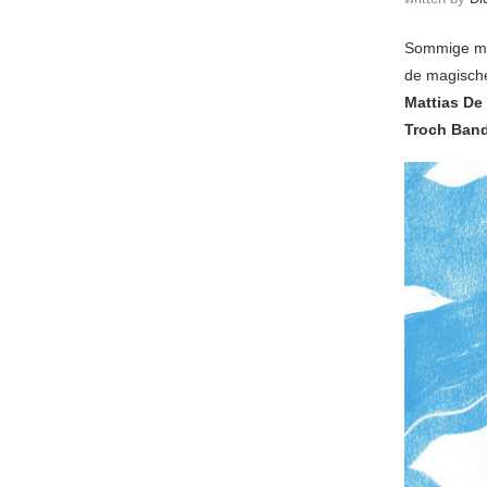
Sommige muz
de magische
Mattias De
Troch Ban