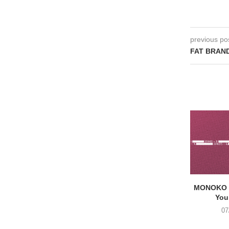
previous po
FAT BRAND
MONOKO –
You
07