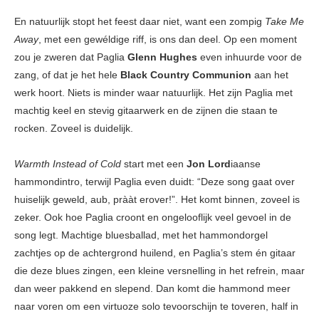
En natuurlijk stopt het feest daar niet, want een zompig
Take Me
Away
, met een gewéldige riff, is ons dan deel. Op een moment
zou je zweren dat Paglia
Glenn Hughes
even inhuurde voor de
zang, of dat je het hele
Black Country Communion
aan het
werk hoort. Niets is minder waar natuurlijk. Het zijn Paglia met
machtig keel en stevig gitaarwerk en de zijnen die staan te
rocken. Zoveel is duidelijk.
Warmth Instead of Cold
start met een
Jon Lord
iaanse
hammondintro, terwijl Paglia even duidt: “Deze song gaat over
huiselijk geweld, aub, prààt erover!”. Het komt binnen, zoveel is
zeker. Ook hoe Paglia croont en ongelooflijk veel gevoel in de
song legt. Machtige bluesballad, met het hammondorgel
zachtjes op de achtergrond huilend, en Paglia’s stem én gitaar
die deze blues zingen, een kleine versnelling in het refrein, maar
dan weer pakkend en slepend. Dan komt die hammond meer
naar voren om een virtuoze solo tevoorschijn te toveren, half in