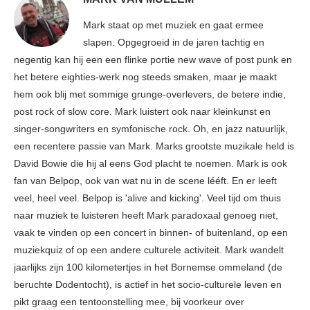
Mark staat op met muziek en gaat ermee
slapen. Opgegroeid in de jaren tachtig en
negentig kan hij een een flinke portie new wave of post punk en
het betere eighties-werk nog steeds smaken, maar je maakt
hem ook blij met sommige grunge-overlevers, de betere indie,
post rock of slow core. Mark luistert ook naar kleinkunst en
singer-songwriters en symfonische rock. Oh, en jazz natuurlijk,
een recentere passie van Mark. Marks grootste muzikale held is
David Bowie die hij al eens God placht te noemen. Mark is ook
fan van Belpop, ook van wat nu in de scene lééft. En er leeft
veel, heel veel. Belpop is 'alive and kicking'. Veel tijd om thuis
naar muziek te luisteren heeft Mark paradoxaal genoeg niet,
vaak te vinden op een concert in binnen- of buitenland, op een
muziekquiz of op een andere culturele activiteit. Mark wandelt
jaarlijks zijn 100 kilometertjes in het Bornemse ommeland (de
beruchte Dodentocht), is actief in het socio-culturele leven en
pikt graag een tentoonstelling mee, bij voorkeur over