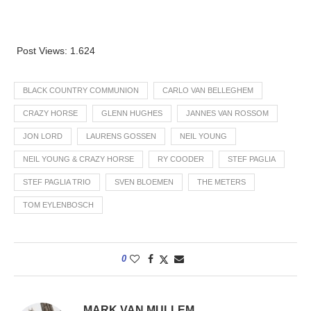
Post Views:
1.624
BLACK COUNTRY COMMUNION
CARLO VAN BELLEGHEM
CRAZY HORSE
GLENN HUGHES
JANNES VAN ROSSOM
JON LORD
LAURENS GOSSEN
NEIL YOUNG
NEIL YOUNG & CRAZY HORSE
RY COODER
STEF PAGLIA
STEF PAGLIA TRIO
SVEN BLOEMEN
THE METERS
TOM EYLENBOSCH
0
MARK VAN MULLEM