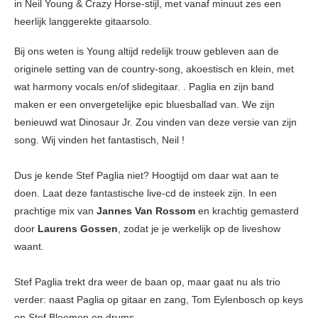
in Neil Young & Crazy Horse-stijl, met vanaf minuut zes een
heerlijk langgerekte gitaarsolo.
Bij ons weten is Young altijd redelijk trouw gebleven aan de
originele setting van de country-song, akoestisch en klein, met
wat harmony vocals en/of slidegitaar. . Paglia en zijn band
maken er een onvergetelijke epic bluesballad van. We zijn
benieuwd wat Dinosaur Jr. Zou vinden van deze versie van zijn
song. Wij vinden het fantastisch, Neil !
Dus je kende Stef Paglia niet? Hoogtijd om daar wat aan te
doen. Laat deze fantastische live-cd de insteek zijn. In een
prachtige mix van
Jannes Van Rossom
en krachtig gemasterd
door
Laurens Gossen
, zodat je je werkelijk op de liveshow
waant.
Stef Paglia trekt dra weer de baan op, maar gaat nu als trio
verder: naast Paglia op gitaar en zang, Tom Eylenbosch op keys
en Stef Bloemen op drums.