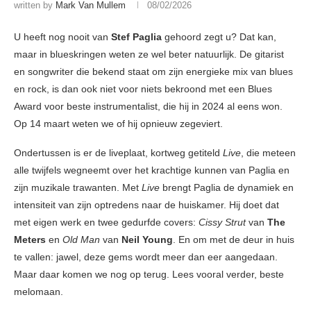
written by
Mark Van Mullem
08/02/2026
U heeft nog nooit van
Stef Paglia
gehoord zegt u? Dat kan,
maar in blueskringen weten ze wel beter natuurlijk. De gitarist
en songwriter die bekend staat om zijn energieke mix van blues
en rock, is dan ook niet voor niets bekroond met een Blues
Award voor beste instrumentalist, die hij in 2024 al eens won.
Op 14 maart weten we of hij opnieuw zegeviert.
Ondertussen is er de liveplaat, kortweg getiteld
Live
, die meteen
alle twijfels wegneemt over het krachtige kunnen van Paglia en
zijn muzikale trawanten. Met
Live
brengt Paglia de dynamiek en
intensiteit van zijn optredens naar de huiskamer. Hij doet dat
met eigen werk en twee gedurfde covers:
Cissy Strut
van
The
Meters
en
Old Man
van
Neil Young
. En om met de deur in huis
te vallen: jawel, deze gems wordt meer dan eer aangedaan.
Maar daar komen we nog op terug. Lees vooral verder, beste
melomaan.