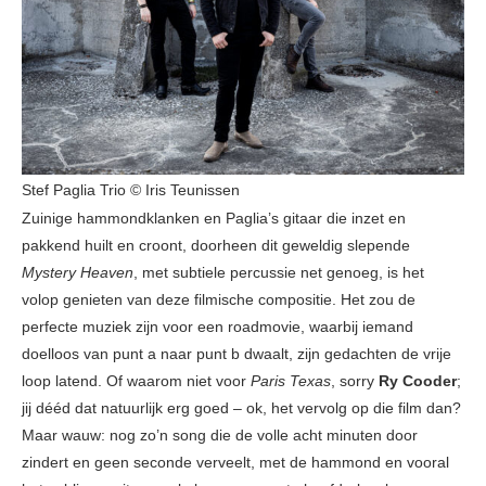
Stef Paglia Trio © Iris Teunissen
Zuinige hammondklanken en Paglia’s gitaar die inzet en
pakkend huilt en croont, doorheen dit geweldig slepende
Mystery Heaven
, met subtiele percussie net genoeg, is het
volop genieten van deze filmische compositie. Het zou de
perfecte muziek zijn voor een roadmovie, waarbij iemand
doelloos van punt a naar punt b dwaalt, zijn gedachten de vrije
loop latend. Of waarom niet voor
Paris Texas
, sorry
Ry Cooder
;
jij dééd dat natuurlijk erg goed – ok, het vervolg op die film dan?
Maar wauw: nog zo’n song die de volle acht minuten door
zindert en geen seconde verveelt, met de hammond en vooral