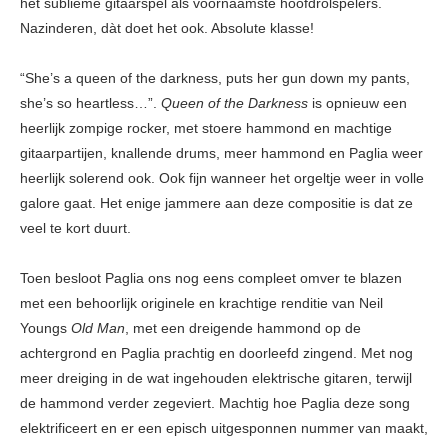
het sublieme gitaarspel als voornaamste hoofdrolspelers.
Nazinderen, dàt doet het ook. Absolute klasse!
“She’s a queen of the darkness, puts her gun down my pants,
she’s so heartless…”.
Queen of the Darkness
is opnieuw een
heerlijk zompige rocker, met stoere hammond en machtige
gitaarpartijen, knallende drums, meer hammond en Paglia weer
heerlijk solerend ook. Ook fijn wanneer het orgeltje weer in volle
galore gaat. Het enige jammere aan deze compositie is dat ze
veel te kort duurt.
Toen besloot Paglia ons nog eens compleet omver te blazen
met een behoorlijk originele en krachtige renditie van Neil
Youngs
Old Man
, met een dreigende hammond op de
achtergrond en Paglia prachtig en doorleefd zingend. Met nog
meer dreiging in de wat ingehouden elektrische gitaren, terwijl
de hammond verder zegeviert. Machtig hoe Paglia deze song
elektrificeert en er een episch uitgesponnen nummer van maakt,