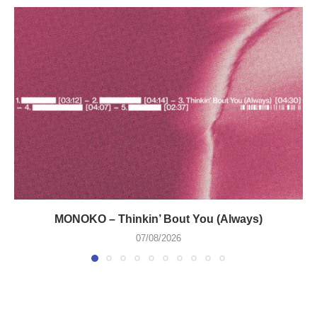
MONOKO – Thinkin’ Bout You (Always)
07/08/2026