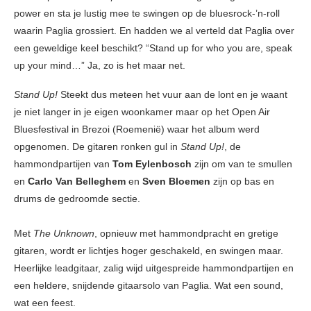
power en sta je lustig mee te swingen op de bluesrock-’n-roll
waarin Paglia grossiert. En hadden we al verteld dat Paglia over
een geweldige keel beschikt? “Stand up for who you are, speak
up your mind…” Ja, zo is het maar net.
Stand Up!
Steekt dus meteen het vuur aan de lont en je waant
je niet langer in je eigen woonkamer maar op het Open Air
Bluesfestival in Brezoi (Roemenië) waar het album werd
opgenomen. De gitaren ronken gul in
Stand Up!
, de
hammondpartijen van
Tom Eylenbosch
zijn om van te smullen
en
Carlo Van Belleghem
en
Sven Bloemen
zijn op bas en
drums de gedroomde sectie.
Met
The Unknown
, opnieuw met hammondpracht en gretige
gitaren, wordt er lichtjes hoger geschakeld, en swingen maar.
Heerlijke leadgitaar, zalig wijd uitgespreide hammondpartijen en
een heldere, snijdende gitaarsolo van Paglia. Wat een sound,
wat een feest.