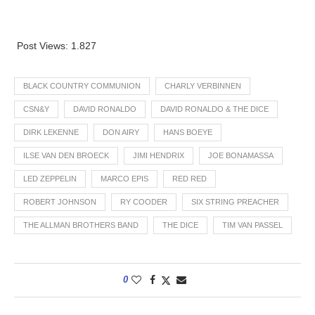
Post Views:
1.827
BLACK COUNTRY COMMUNION
CHARLY VERBINNEN
CSN&Y
DAVID RONALDO
DAVID RONALDO & THE DICE
DIRK LEKENNE
DON AIRY
HANS BOEYE
ILSE VAN DEN BROECK
JIMI HENDRIX
JOE BONAMASSA
LED ZEPPELIN
MARCO EPIS
RED RED
ROBERT JOHNSON
RY COODER
SIX STRING PREACHER
THE ALLMAN BROTHERS BAND
THE DICE
TIM VAN PASSEL
0