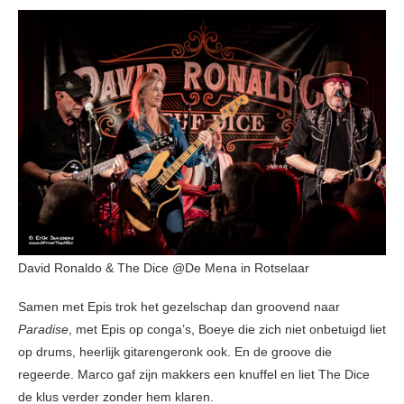
David Ronaldo & The Dice @De Mena in Rotselaar
Samen met Epis trok het gezelschap dan groovend naar
Paradise
, met Epis op conga’s, Boeye die zich niet onbetuigd liet
op drums, heerlijk gitarengeronk ook. En de groove die
regeerde. Marco gaf zijn makkers een knuffel en liet The Dice
de klus verder zonder hem klaren.