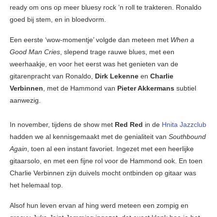
ready om ons op meer bluesy rock ’n roll te trakteren. Ronaldo
goed bij stem, en in bloedvorm.
Een eerste ‘wow-momentje’ volgde dan meteen met
When a
Good Man Cries
, slepend trage rauwe blues, met een
weerhaakje, en voor het eerst was het genieten van de
gitarenpracht van Ronaldo,
Dirk Lekenne
en
Charlie
Verbinnen
, met de Hammond van
Pieter Akkermans
subtiel
aanwezig.
In november, tijdens de show met
Red Red
in de
Hnita Jazzclub
hadden we al kennisgemaakt met de genialiteit van
Southbound
Again
, toen al een instant favoriet. Ingezet met een heerlijke
gitaarsolo, en met een fijne rol voor de Hammond ook. En toen
Charlie Verbinnen zijn duivels mocht ontbinden op gitaar was
het helemaal top.
Alsof hun leven ervan af hing werd meteen een zompig en