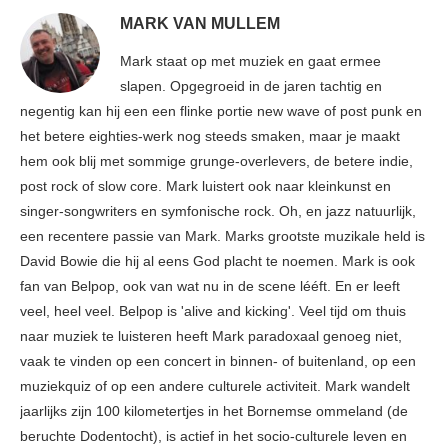
MARK VAN MULLEM
Mark staat op met muziek en gaat ermee
slapen. Opgegroeid in de jaren tachtig en
negentig kan hij een een flinke portie new wave of post punk en
het betere eighties-werk nog steeds smaken, maar je maakt
hem ook blij met sommige grunge-overlevers, de betere indie,
post rock of slow core. Mark luistert ook naar kleinkunst en
singer-songwriters en symfonische rock. Oh, en jazz natuurlijk,
een recentere passie van Mark. Marks grootste muzikale held is
David Bowie die hij al eens God placht te noemen. Mark is ook
fan van Belpop, ook van wat nu in de scene lééft. En er leeft
veel, heel veel. Belpop is 'alive and kicking'. Veel tijd om thuis
naar muziek te luisteren heeft Mark paradoxaal genoeg niet,
vaak te vinden op een concert in binnen- of buitenland, op een
muziekquiz of op een andere culturele activiteit. Mark wandelt
jaarlijks zijn 100 kilometertjes in het Bornemse ommeland (de
beruchte Dodentocht), is actief in het socio-culturele leven en