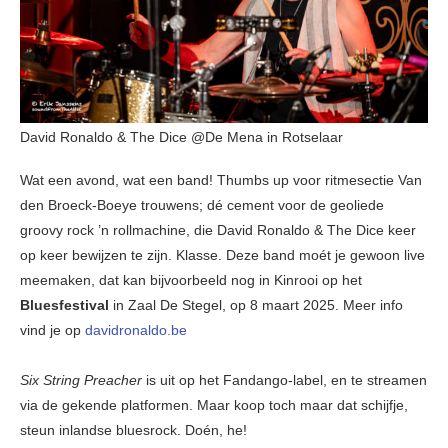
David Ronaldo & The Dice @De Mena in Rotselaar
Wat een avond, wat een band! Thumbs up voor ritmesectie Van
den Broeck-Boeye trouwens; dé cement voor de geoliede
groovy rock ’n rollmachine, die David Ronaldo & The Dice keer
op keer bewijzen te zijn. Klasse. Deze band moét je gewoon live
meemaken, dat kan bijvoorbeeld nog in Kinrooi op het
Bluesfestival
in Zaal De Stegel, op 8 maart 2025. Meer info
vind je op
davidronaldo.be
Six String Preacher
is uit op het
Fandango-label, en te streamen
via de gekende platformen. Maar koop toch maar dat schijfje,
steun inlandse bluesrock. Doén, he!