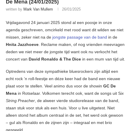
De Mena (24/01/2025)
written by
Mark Van Mullem
26/01/2025
Vrijdagavond 24 januari 2025 stond al een poosje in onze
agenda geschreven, omcirkeld met rood want dit wilden we niet
missen, zeker niet na de
jongste passage van de band
in de
Hnita Jazzhoeve
. Reclame maken, of nog vrienden meevragen
deden we niet meer de jongste tijd want ook nu verkocht het
concert van
David Ronaldo & The Dice
in een mum van tijd uit.
Optredens van deze sympathieke bluesrockers zijn altijd een
echt rock ’n roll-feestje en déze keer had de band een nieuwe
plaat voor te stellen. Veel animo dus voor de showin
GC De
Mena
in Rotselaar. Volkomen terecht ook, want de songs uit S
ix
String Preacher
, de alweer vierde studiorelease van de band,
staan stuk voor stuk als een huis. Voor u live uitgetest. Niet
alleen stond het album centraal in de set, het werd ook gewoon
– gul als Ronaldo en de zijnen zijn – integraal en met brio
gespeeld…