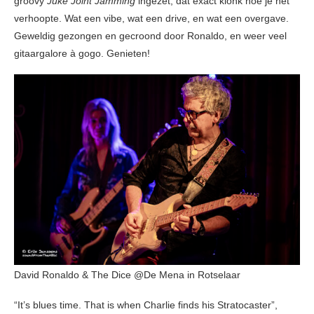
groovy
Juke Joint Jamming
ingezet, dat exact klonk hoe je het
verhoopte. Wat een vibe, wat een drive, en wat een overgave.
Geweldig gezongen en gecroond door Ronaldo, en weer veel
gitaargalore à gogo. Genieten!
David Ronaldo & The Dice @De Mena in Rotselaar
“It’s blues time. That is when Charlie finds his Stratocaster”,