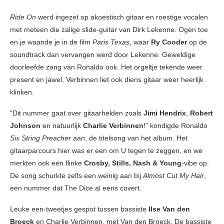
Ride On
werd ingezet op akoestisch gitaar en roestige vocalen
met meteen die zalige slide-guitar van Dirk Lekenne. Ogen toe
en je waande je in de film
Paris Texas
, waar
Ry Cooder
op de
soundtrack dan vervangen werd door Lekenne. Geweldige
doorleefde zang van Ronaldo ook. Het orgeltje tekende weer
present en jawel, Verbinnen liet ook diens gitaar weer heerlijk
klinken.
“Dit nummer gaat over gitaarhelden zoals
Jimi Hendrix
,
Robert
Johnson
en natuurlijk
Charlie Verbinnen
!” kondigde Ronaldo
Six String Preacher
aan, de titelsong van het album. Het
gitaarparcours hier was er een om U tegen te zeggen, en we
merkten ook een flinke
Crosby, Stills, Nash & Young
-vibe op.
De song schurkte zelfs een weinig aan bij
Almost Cut My Hair
,
een nummer dat The Dice al eens covert.
Leuke een-tweetjes gespot tussen bassiste
Ilse Van den
Broeck
en Charlie Verbinnen, met Van den Broeck. De bassiste