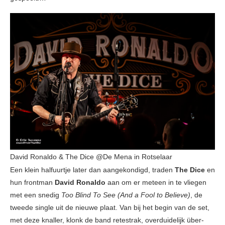
David Ronaldo & The Dice @De Mena in Rotselaar
Een klein halfuurtje later dan aangekondigd, traden
The Dice
en
hun frontman
David Ronaldo
aan om er meteen in te vliegen
met een snedig
Too Blind To See (And a Fool to Believe)
, de
tweede single uit de nieuwe plaat. Van bij het begin van de set,
met deze knaller, klonk de band retestrak, overduidelijk über-