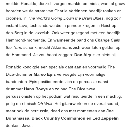
meldde Ronaldo, die zich zorgen maakte om niets, want al gauw
hoorden we de strato van Charlie Verbinnen heerlijk ronken en
croonen, in
The World’s Going Down the Drain Blues
, nog zo’n
instant fave, toch sinds we die in primeur kregen in Heist-op-
den-Berg in de jazzclub. Ook weer gezegend met een heerlijk
Hammond-momentje. En wanneer de band ons
Change Calls
the Tune
schonk, mocht Akkermans zich weer laten gelden op
de Hammond. Je zou haast zeggen:
Don Airy
is er niets bij.
Ronaldo kondigde een speciale gast aan en voormalig The
Dice-drummer
Marco Epis
vervoegde zijn voormalige
bandmaten. Epis positioneerde zich op percussie naast
drummer
Hans Boeye
en zo had The Dice twee
percussionisten op het podium wat resulteerde in een machtig,
potig en ritmisch
Oh Well
. Het gitaarwerk en de overal sound,
maar ook de percussie, deed ons met momenten aan
Joe
Bonamassa
,
Black Country Communion
en
Led Zeppelin
denken. Jawel!