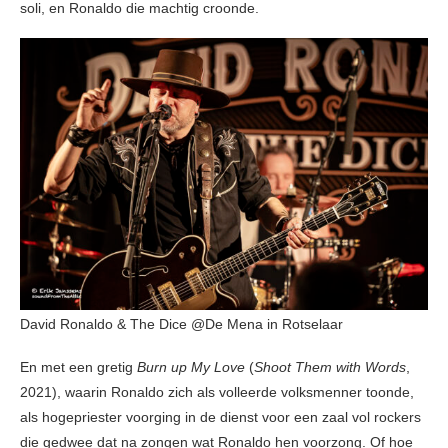
soli, en Ronaldo die machtig croonde.
David Ronaldo & The Dice @De Mena in Rotselaar
En met een gretig
Burn up My Love
(
Shoot Them with Words
,
2021), waarin Ronaldo zich als volleerde volksmenner toonde,
als hogepriester voorging in de dienst voor een zaal vol rockers
die gedwee dat na zongen wat Ronaldo hen voorzong. Of hoe