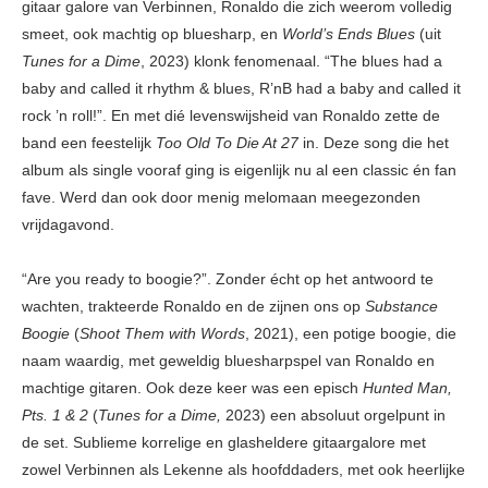
gitaar galore van Verbinnen, Ronaldo die zich weerom volledig
smeet, ook machtig op bluesharp, en
World’s Ends Blues
(uit
Tunes for a Dime
, 2023) klonk fenomenaal. “The blues had a
baby and called it rhythm & blues, R’nB had a baby and called it
rock ’n roll!”. En met dié levenswijsheid van Ronaldo zette de
band een feestelijk
Too Old To Die At 27
in. Deze song die het
album als single vooraf ging is eigenlijk nu al een classic én fan
fave. Werd dan ook door menig melomaan meegezonden
vrijdagavond.
“Are you ready to boogie?”. Zonder écht op het antwoord te
wachten, trakteerde Ronaldo en de zijnen ons op
Substance
Boogie
(
Shoot Them with Words
, 2021), een potige boogie, die
naam waardig, met geweldig bluesharpspel van Ronaldo en
machtige gitaren. Ook deze keer was een episch
Hunted Man,
Pts. 1 & 2
(
Tunes for a Dime,
2023) een absoluut orgelpunt in
de set. Sublieme korrelige en glasheldere gitaargalore met
zowel Verbinnen als Lekenne als hoofddaders, met ook heerlijke