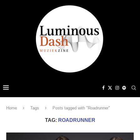
Home
Tags
Posts tagged with "Roadrunner"
TAG:
ROADRUNNER