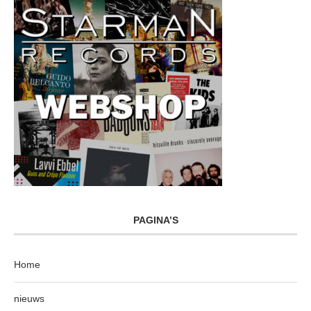
PAGINA’S
Home
nieuws