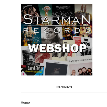
PAGINA’S
Home