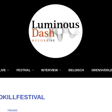
LIVE
FESTIVAL
INTERVIEW
BELGISCH
GRENSVERL
DKILLFESTIVAL
nieuws