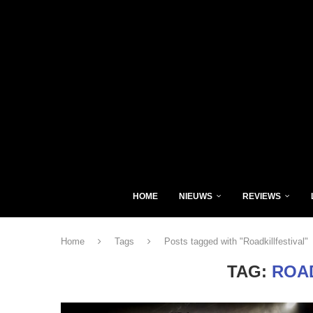
HOME
NIEUWS
REVIEWS
Home
Tags
Posts tagged with "Roadkillfestival"
TAG:
ROA