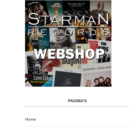
PAGINA’S
Home