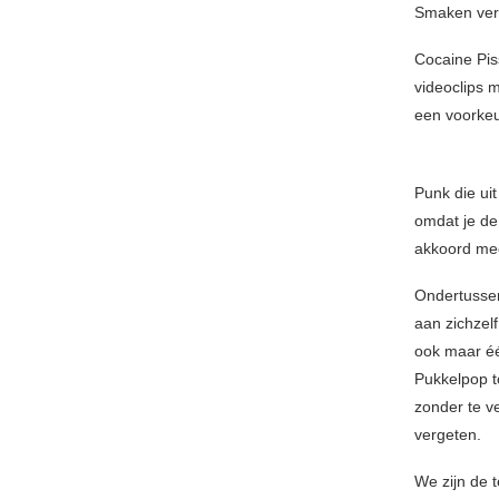
Smaken vers
Cocaine Pis
videoclips 
een voorkeu
Punk die ui
omdat je de
akkoord me
Ondertussen
aan zichzel
ook maar éé
Pukkelpop t
zonder te v
vergeten.
We zijn de 