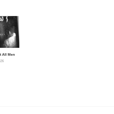
 All Men
NOAH TATE – Boy Gum
Vijf keer talent i
Buurtkroeg Mos
026
06/08/2026
05/08/2026