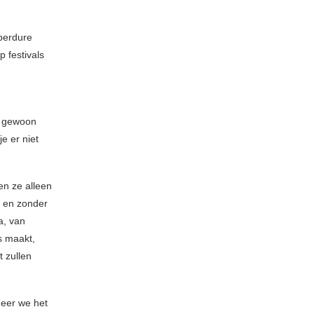
eperdure
 festivals
e: gewoon
e er niet
en ze alleen
, en zonder
a, van
s maakt,
t zullen
neer we het