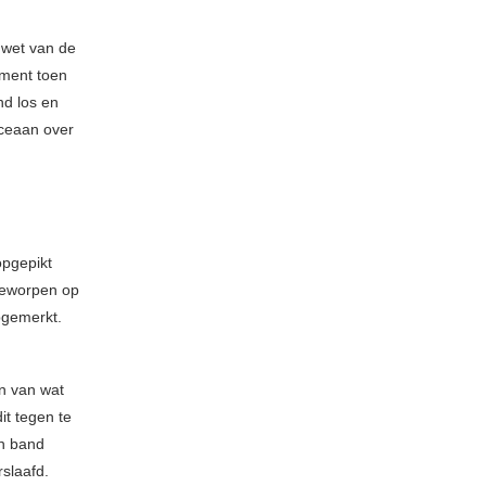
 wet van de
oment toen
nd los en
oceaan over
opgepikt
geworpen op
pgemerkt.
n van wat
it tegen te
en band
slaafd.