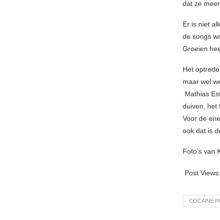
dat ze meer
Er is niet a
de songs wo
Groeien hee
Het optrede
maar wel we
Mathias Est
duiven, het 
Voor de ene
ook dat is 
Foto’s van 
Post Views
COCAINE P