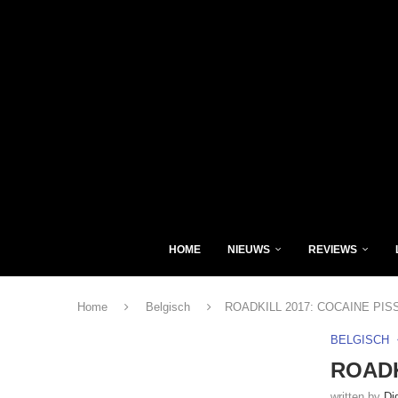
HOME
NIEUWS
REVIEWS
Home
Belgisch
ROADKILL 2017: COCAINE PIS
BELGISCH
ROADK
written by
Di