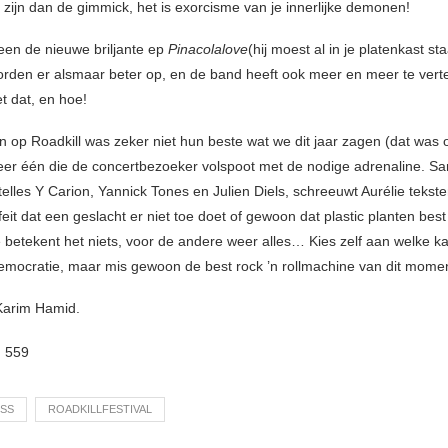
 zijn dan de gimmick, het is exorcisme van je innerlijke demonen!
lleen de nieuwe briljante ep
Pinacolalove
(hij moest al in je platenkast st
rden er alsmaar beter op, en de band heeft ook meer en meer te verte
t dat, en hoe!
n op Roadkill was zeker niet hun beste wat we dit jaar zagen (dat was 
er één die de concertbezoeker volspoot met de nodige adrenaline. S
elles Y Carion, Yannick Tones en Julien Diels, schreeuwt Aurélie tekst
feit dat een geslacht er niet toe doet of gewoon dat plastic planten best 
 betekent het niets, voor de andere weer alles… Kies zelf aan welke kan
democratie, maar mis gewoon de best rock ’n rollmachine van dit mome
Karim Hamid.
:
559
ISS
ROADKILLFESTIVAL