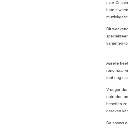
over Cocain
hate it whe
muziekgesch
Dit weekend
specialiseer
varianten to
Aurélie hee
rond haar v
tent nog ni
Vroeger dur
optreden ne
beseffen ze
geraken kan)
De shows du