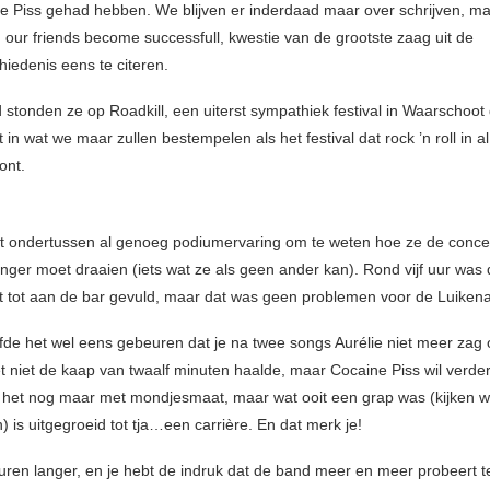
e Piss gehad hebben. We blijven er inderdaad maar over schrijven, ma
n our friends become successfull, kwestie van de grootste zaag uit de
iedenis eens te citeren.
 stonden ze op Roadkill, een uiterst sympathiek festival in Waarschoot 
t in wat we maar zullen bestempelen als het festival dat rock ’n roll in al
ont.
ft ondertussen al genoeg podiumervaring om te weten hoe ze de conc
inger moet draaien (iets wat ze als geen ander kan). Rond vijf uur wa
et tot aan de bar gevuld, maar dat was geen problemen voor de Luikena
fde het wel eens gebeuren dat je na twee songs Aurélie niet meer zag 
t niet de kaap van twaalf minuten haalde, maar Cocaine Piss wil verder
 het nog maar met mondjesmaat, maar wat ooit een grap was (kijken 
 is uitgegroeid tot tja…een carrière. En dat merk je!
ren langer, en je hebt de indruk dat de band meer en meer probeert t