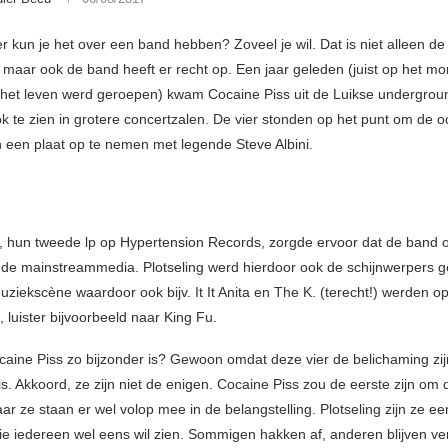
r kun je het over een band hebben? Zoveel je wil. Dat is niet alleen de
 maar ook de band heeft er recht op. Een jaar geleden (juist op het m
n het leven werd geroepen) kwam Cocaine Piss uit de Luikse undergrou
k te zien in grotere concertzalen. De vier stonden op het punt om de 
n een plaat op te nemen met legende Steve Albini.
, hun tweede lp op Hypertension Records, zorgde ervoor dat de band 
 de mainstreammedia. Plotseling werd hierdoor ook de schijnwerpers 
uziekscène waardoor ook bijv. It It Anita en The K. (terecht!) werden o
, luister bijvoorbeeld naar King Fu.
ine Piss zo bijzonder is? Gewoon omdat deze vier de belichaming zij
s. Akkoord, ze zijn niet de enigen. Cocaine Piss zou de eerste zijn om d
ar ze staan er wel volop mee in de belangstelling. Plotseling zijn ze e
e iedereen wel eens wil zien. Sommigen hakken af, anderen blijven ver