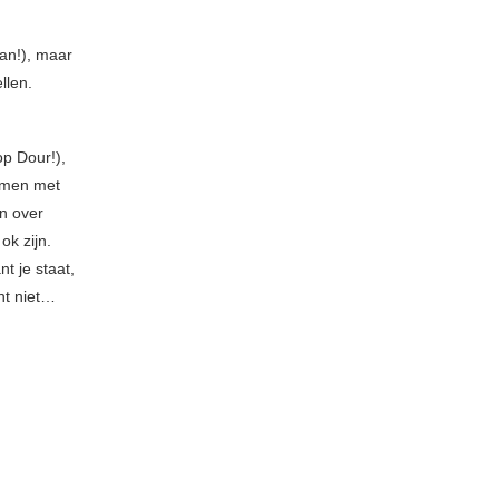
aan!), maar
llen.
op Dour!),
amen met
en over
ok zijn.
t je staat,
nt niet…