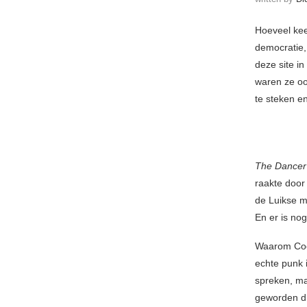
Hoeveel kee
democratie,
deze site i
waren ze oo
te steken e
The Dancer
raakte door
de Luikse m
En er is nog
Waarom Coca
echte punk i
spreken, ma
geworden di