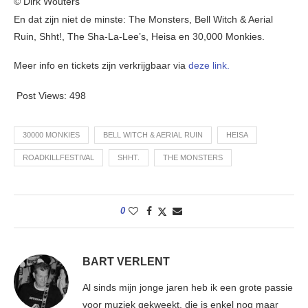
© Dirk Wouters
En dat zijn niet de minste: The Monsters, Bell Witch & Aerial
Ruin, Shht!, The Sha-La-Lee’s, Heisa en 30,000 Monkies.
Meer info en tickets zijn verkrijgbaar via
deze link.
Post Views:
498
30000 MONKIES
BELL WITCH & AERIAL RUIN
HEISA
ROADKILLFESTIVAL
SHHT.
THE MONSTERS
0
BART VERLENT
Al sinds mijn jonge jaren heb ik een grote passie
voor muziek gekweekt, die is enkel nog maar