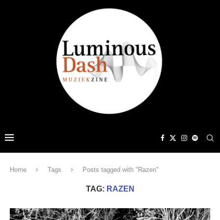
Home
Tags
Posts tagged with "Razen"
TAG:
RAZEN