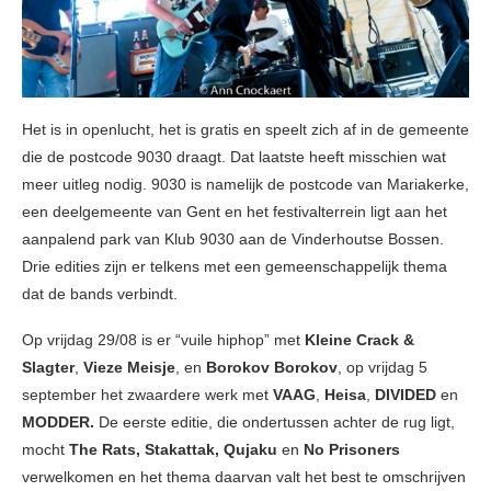
Het is in openlucht, het is gratis en speelt zich af in de gemeente
die de postcode 9030 draagt. Dat laatste heeft misschien wat
meer uitleg nodig. 9030 is namelijk de postcode van Mariakerke,
een deelgemeente van Gent en het festivalterrein ligt aan het
aanpalend park van Klub 9030 aan de Vinderhoutse Bossen.
Drie edities zijn er telkens met een gemeenschappelijk thema
dat de bands verbindt.
Op vrijdag 29/08 is er “vuile hiphop” met
Kleine Crack &
Slagter
,
Vieze Meisje
, en
Borokov Borokov
,
op vrijdag 5
september het zwaardere werk met
VAAG
,
Heisa
,
DIVIDED
en
MODDER.
De eerste editie, die ondertussen achter de rug ligt,
mocht
The Rats, Stakattak, Qujaku
en
No Prisoners
verwelkomen en het thema daarvan valt het best te omschrijven