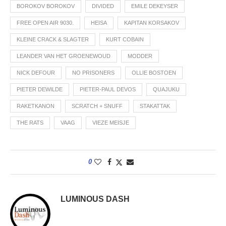
BOROKOV BOROKOV
DIVIDED
EMILE DEKEYSER
FREE OPEN AIR 9030.
HEISA
KAPITAN KORSAKOV
KLEINE CRACK & SLAGTER
KURT COBAIN
LEANDER VAN HET GROENEWOUD
MODDER
NICK DEFOUR
NO PRISONERS
OLLIE BOSTOEN
PIETER DEWILDE
PIETER-PAUL DEVOS
QUAJUKU
RAKETKANON
SCRATCH + SNUFF
STAKATTAK
THE RATS
VAAG
VIEZE MEISJE
0
LUMINOUS DASH