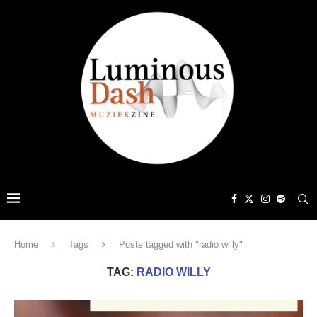
Home
Tags
Posts tagged with "radio willy"
TAG:
RADIO WILLY