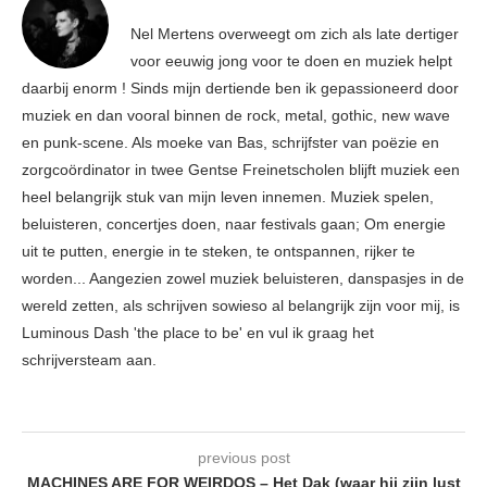
Nel Mertens overweegt om zich als late dertiger
voor eeuwig jong voor te doen en muziek helpt
daarbij enorm ! Sinds mijn dertiende ben ik gepassioneerd door
muziek en dan vooral binnen de rock, metal, gothic, new wave
en punk-scene. Als moeke van Bas, schrijfster van poëzie en
zorgcoördinator in twee Gentse Freinetscholen blijft muziek een
heel belangrijk stuk van mijn leven innemen. Muziek spelen,
beluisteren, concertjes doen, naar festivals gaan; Om energie
uit te putten, energie in te steken, te ontspannen, rijker te
worden... Aangezien zowel muziek beluisteren, danspasjes in de
wereld zetten, als schrijven sowieso al belangrijk zijn voor mij, is
Luminous Dash 'the place to be' en vul ik graag het
schrijversteam aan.
previous post
MACHINES ARE FOR WEIRDOS – Het Dak (waar hij zijn lust