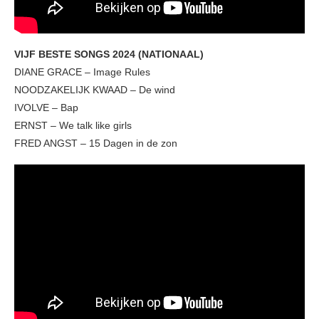
VIJF BESTE SONGS 2024 (NATIONAAL)
DIANE GRACE – Image Rules
NOODZAKELIJK KWAAD – De wind
IVOLVE – Bap
ERNST – We talk like girls
FRED ANGST – 15 Dagen in de zon