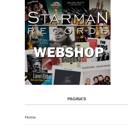
PAGINA’S
Home