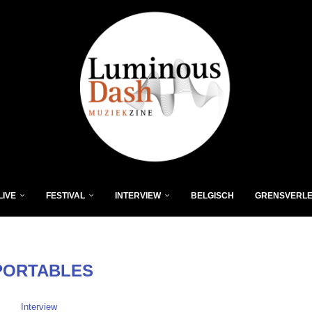
LIVE
FESTIVAL
INTERVIEW
BELGISCH
GRENSVERL
PORTABLES
Interview