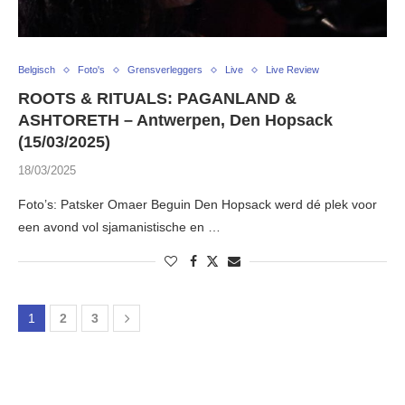
Belgisch
Foto's
Grensverleggers
Live
Live Review
ROOTS & RITUALS: PAGANLAND &
ASHTORETH – Antwerpen, Den Hopsack
(15/03/2025)
18/03/2025
Foto’s: Patsker Omaer Beguin Den Hopsack werd dé plek voor
een avond vol sjamanistische en …
1
2
3