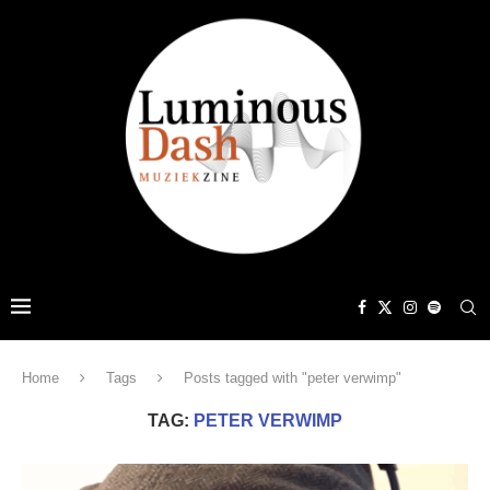
Home
Tags
Posts tagged with "peter verwimp"
TAG:
PETER VERWIMP