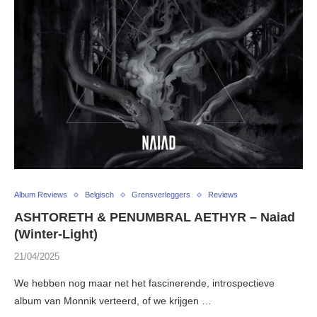
Album Reviews
Belgisch
Grensverleggers
Reviews
ASHTORETH & PENUMBRAL AETHYR – Naiad
(Winter-Light)
21/04/2025
We hebben nog maar net het fascinerende, introspectieve
album van Monnik verteerd, of we krijgen …