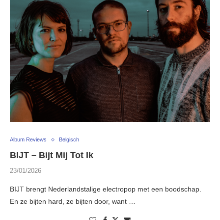
Album Reviews
Belgisch
BIJT – Bijt Mij Tot Ik
23/01/2026
BIJT brengt Nederlandstalige electropop met een boodschap.
En ze bijten hard, ze bijten door, want …