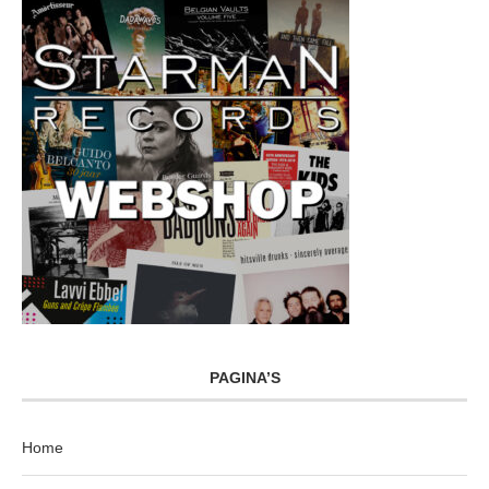
PAGINA’S
Home