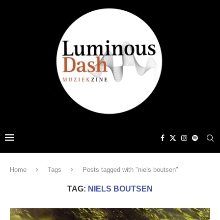
Home
Tags
Posts tagged with "niels boutsen"
TAG:
NIELS BOUTSEN