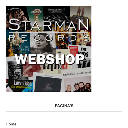
PAGINA’S
Home