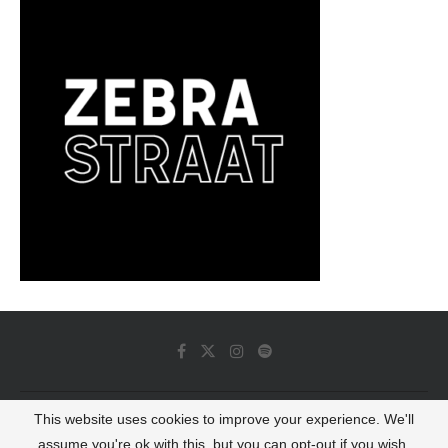
This website uses cookies to improve your experience. We'll
© 2022 - Luminous Dash All Rights Reserved
assume you're ok with this, but you can opt-out if you wish.