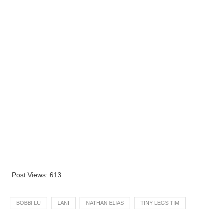
Post Views:
613
BOBBI LU
LANI
NATHAN ELIAS
TINY LEGS TIM