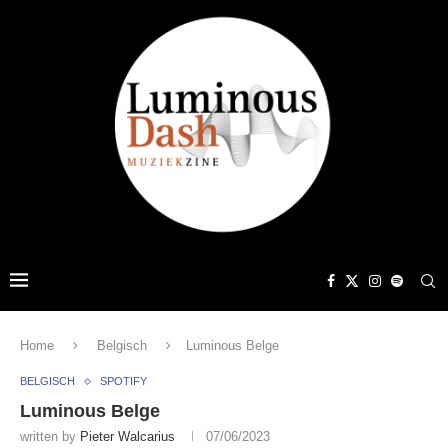
Home
Belgisch
Luminous Belge
BELGISCH
SPOTIFY
Luminous Belge
written by
Pieter Walcarius
07/06/2023