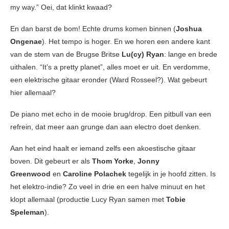
my way.” Oei, dat klinkt kwaad?
En dan barst de bom! Echte drums komen binnen (
Joshua
Ongenae
). Het tempo is hoger. En we horen een andere kant
van de stem van de Brugse Britse
Lu(cy) Ryan
: lange en brede
uithalen. “It’s a pretty planet”, alles moet er uit. En verdomme,
een elektrische gitaar eronder (Ward Rosseel?). Wat gebeurt
hier allemaal?
De piano met echo in de mooie brug/drop. Een pitbull van een
refrein, dat meer aan grunge dan aan electro doet denken.
Aan het eind haalt er iemand zelfs een akoestische gitaar
boven. Dit gebeurt er als
Thom Yorke
,
Jonny
Greenwood
en
Caroline Polachek
tegelijk in je hoofd zitten. Is
het elektro-indie? Zo veel in drie en een halve minuut en het
klopt allemaal (productie Lucy Ryan samen met
Tobie
Speleman
).