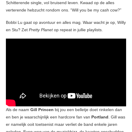
Schitterende single, vol bruisend leven. Kwaad op de alles
verterende hebzucht rondom ons. “Will you be my cash cow?”
Bobbi Lu gaat op avontuur en alles mag. Waar wacht je op, Willy
en Stu? Zet
Pretty Planet
op repeat in jullie playlists.
Als de naam
Gill Princen
bij jou een belletje doet rinkelen dan
en ben je waarschijnlijk een hardcore fan van
Portland
. Gill was
er namelijk ooit toetsenist maar verliet de band enkele jaren
geleden. Even weg van de muziekbizz, de kaarten opschudden