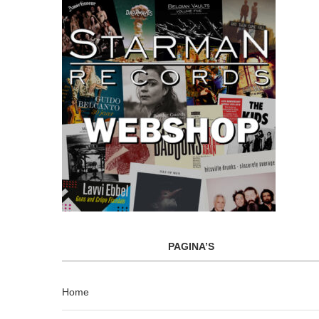
PAGINA’S
Home