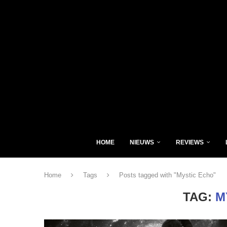
HOME
NIEUWS
REVIEWS
Home
Tags
Posts tagged with "Mystic Echo"
TAG:
M