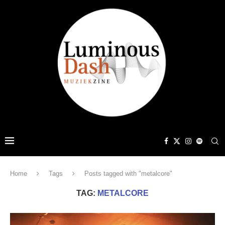
Home
Tags
Posts tagged with "metalcore"
TAG:
METALCORE