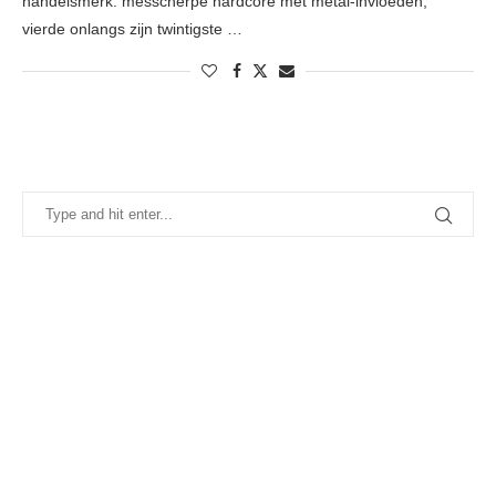
handelsmerk: messcherpe hardcore met metal-invloeden,
vierde onlangs zijn twintigste …