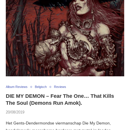
Album Reviews
Belgisch
Reviews
DIE MY DEMON – Fear The One… That Kills
The Soul (Demons Run Amok).
20/08/2019
Het Gents-Dendermondse viermanschap Die My Demon,