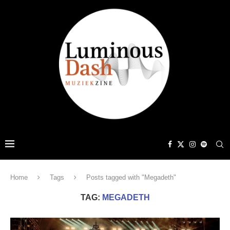
Home
Tags
Posts tagged with "Megadeth"
TAG:
MEGADETH