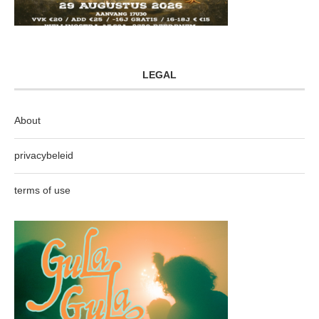
LEGAL
About
privacybeleid
terms of use