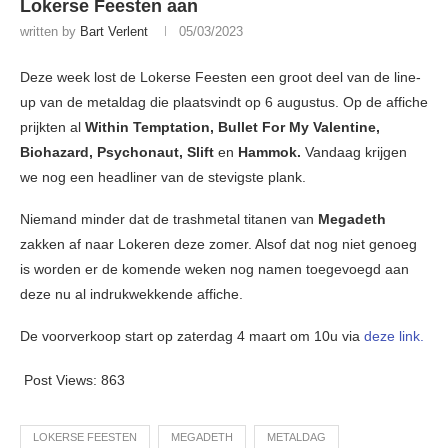
Lokerse Feesten aan
written by
Bart Verlent
05/03/2023
Deze week lost de Lokerse Feesten een groot deel van de line-
up van de metaldag die plaatsvindt op 6 augustus. Op de affiche
prijkten al
Within Temptation, Bullet For My Valentine,
Biohazard, Psychonaut, Slift
en
Hammok.
Vandaag krijgen
we nog een headliner van de stevigste plank.
Niemand minder dat de trashmetal titanen van
Megadeth
zakken af naar Lokeren deze zomer. Alsof dat nog niet genoeg
is worden er de komende weken nog namen toegevoegd aan
deze nu al indrukwekkende affiche.
De voorverkoop start op zaterdag 4 maart om 10u via
deze link.
Post Views:
863
LOKERSE FEESTEN
MEGADETH
METALDAG