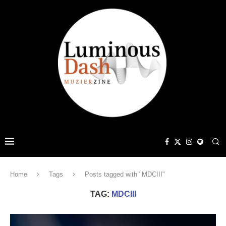
Home
Tags
Posts tagged with "MDCIII"
TAG:
MDCIII