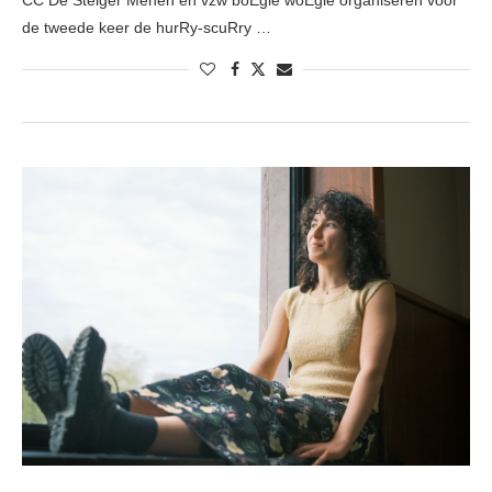
CC De Steiger Menen en vzw boEgie woEgie organiseren voor
de tweede keer de hurRy-scuRry …