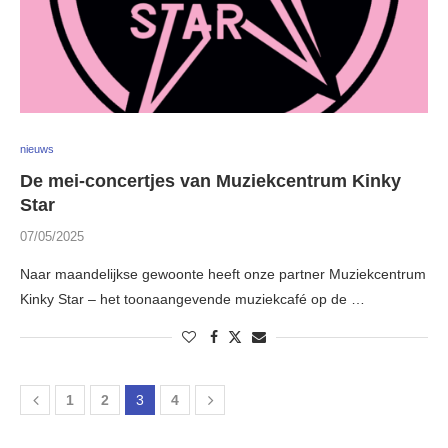
nieuws
De mei-concertjes van Muziekcentrum Kinky
Star
07/05/2025
Naar maandelijkse gewoonte heeft onze partner Muziekcentrum
Kinky Star – het toonaangevende muziekcafé op de …
1
2
3
4