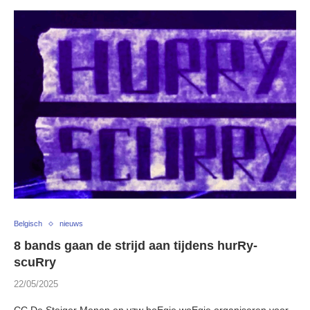
Belgisch
nieuws
8 bands gaan de strijd aan tijdens hurRy-
scuRry
22/05/2025