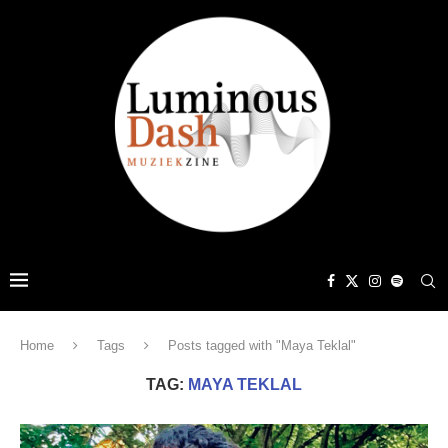
Home
Tags
Posts tagged with "Maya Teklal"
TAG:
MAYA TEKLAL