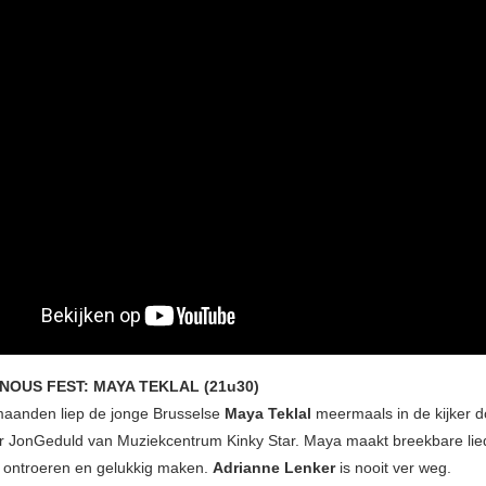
INOUS FEST: MAYA TEKLAL (21u30)
maanden liep de jonge Brusselse
Maya Teklal
meermaals in de kijker d
or JonGeduld van Muziekcentrum Kinky Star. Maya maakt breekbare lied
jd ontroeren en gelukkig maken.
Adrianne Lenker
is nooit ver weg.