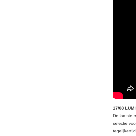
17/08 LUM
De laatste 
selectie vo
tegelijkerti