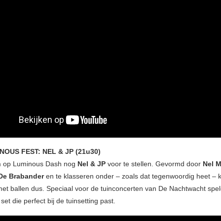
NOUS FEST: NEL & JP (21u30)
 op Luminous Dash nog
Nel & JP
voor te stellen. Gevormd door
Nel 
De Brabander
en te klasseren onder – zoals dat tegenwoordig heet – k
met ballen dus. Speciaal voor de tuinconcerten van De Nachtwacht spe
set die perfect bij de tuinsetting past.