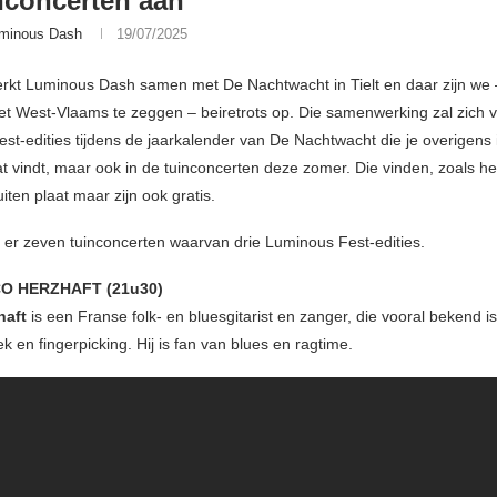
nconcerten aan
minous Dash
19/07/2025
rkt Luminous Dash samen met De Nachtwacht in Tielt en daar zijn we 
het West-Vlaams te zeggen – beiretrots op. Die samenwerking zal zich v
st-edities tijdens de jaarkalender van De Nachtwacht die je overigens 
at vindt, maar ook in de tuinconcerten deze zomer. Die vinden, zoals he
iten plaat maar zijn ook gratis.
jn er zeven tuinconcerten waarvan drie Luminous Fest-edities.
CO HERZHAFT (21u30)
haft
is een Franse folk- en bluesgitarist en zanger, die vooral bekend is
ek en fingerpicking. Hij is fan van blues en ragtime.