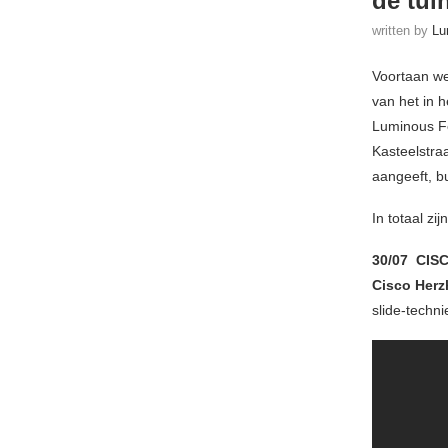
de tui
written by
Lu
Voortaan we
van het in 
Luminous Fe
Kasteelstra
aangeeft, bu
In totaal zi
30/07 CIS
Cisco Herz
slide-techni