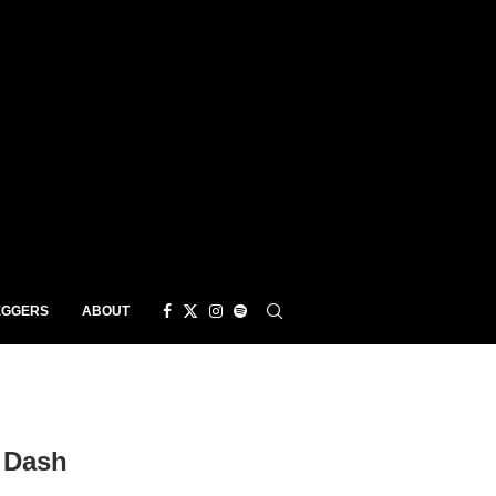
EGGERS
ABOUT
 Dash