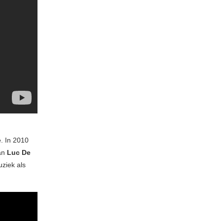
e
. In 2010
an
Luc De
uziek als