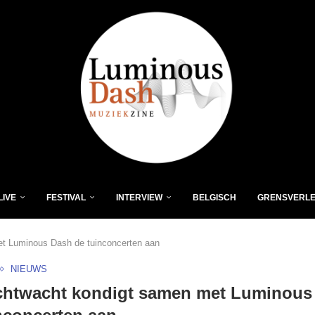
LIVE
FESTIVAL
INTERVIEW
BELGISCH
GRENSVERL
t Luminous Dash de tuinconcerten aan
NIEUWS
chtwacht kondigt samen met Luminous