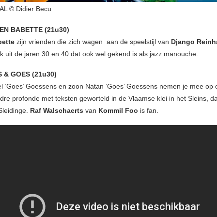
L © Didier Becu
 EN BABETTE (21u30)
ette
zijn vrienden die zich wagen aan de speelstijl van
Django Reinh
 uit de jaren 30 en 40 dat ook wel gekend is als jazz manouche.
S & GOES (21u30)
l ’Goes’ Goessens en zoon Natan ’Goes’ Goessens nemen je mee op e
dre profonde met teksten geworteld in de Vlaamse klei in het Sleins, da
Sleidinge.
Raf Walschaerts
van
Kommil Foo
is fan.