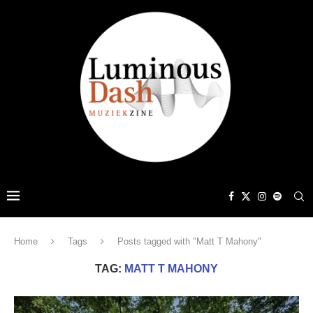
Home
Tags
Posts tagged with "Matt T Mahony"
TAG:
MATT T MAHONY