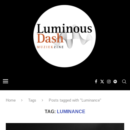
Home
Tags
Posts tagged with "Luminance"
TAG:
LUMINANCE