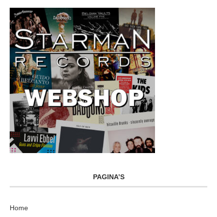
PAGINA’S
Home