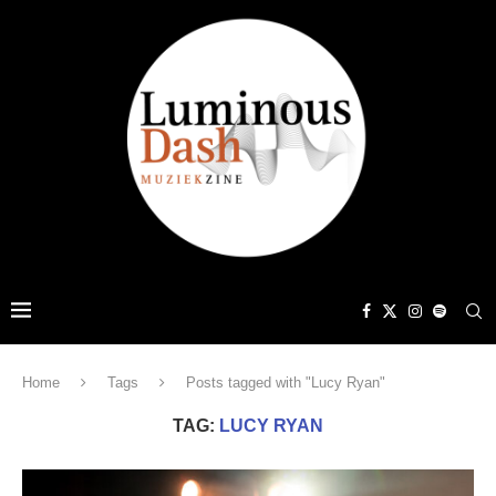
Home
Tags
Posts tagged with "Lucy Ryan"
TAG:
LUCY RYAN